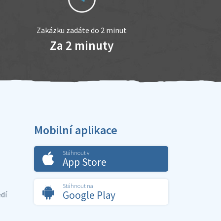
Zakázku zadáte do 2 minut
Za 2 minuty
Mobilní aplikace
Stáhnout v
App Store
Stáhnout na
Google Play
dí