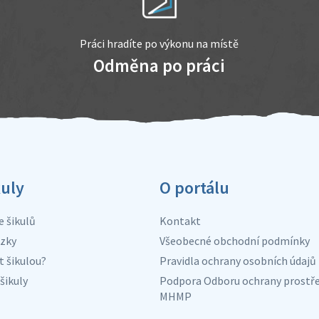
Práci hradíte po výkonu na místě
Odměna po práci
kuly
O portálu
e šikulů
Kontakt
zky
Všeobecné obchodní podmínky
t šikulou?
Pravidla ochrany osobních údajů
šikuly
Podpora Odboru ochrany prostře
MHMP