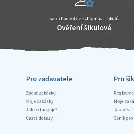
Sami hodnotíte schopnosti šikulů
Ověření šikulové
Pro zadavatele
Pro ši
Zadat zakázku
Registrac
Moje zakázky
Moje zaká
Jak to funguje?
Jak se stá
Časté dotazy
Ceník pro 