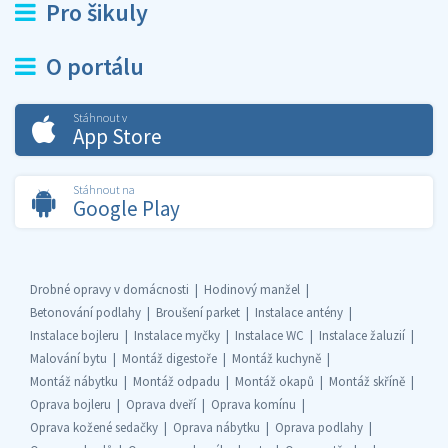
Pro šikuly
O portálu
Stáhnout v
App Store
Stáhnout na
Google Play
Drobné opravy v domácnosti
Hodinový manžel
Betonování podlahy
Broušení parket
Instalace antény
Instalace bojleru
Instalace myčky
Instalace WC
Instalace žaluzií
Malování bytu
Montáž digestoře
Montáž kuchyně
Montáž nábytku
Montáž odpadu
Montáž okapů
Montáž skříně
Oprava bojleru
Oprava dveří
Oprava komínu
Oprava kožené sedačky
Oprava nábytku
Oprava podlahy