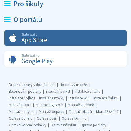
Pro šikuly
O portálu
Stáhnout v
App Store
Stáhnout na
Google Play
Drobné opravy v domácnosti
Hodinový manžel
Betonování podlahy
Broušení parket
Instalace antény
Instalace bojleru
Instalace myčky
Instalace WC
Instalace žaluzií
Malování bytu
Montáž digestoře
Montáž kuchyně
Montáž nábytku
Montáž odpadu
Montáž okapů
Montáž skříně
Oprava bojleru
Oprava dveří
Oprava komínu
Oprava kožené sedačky
Oprava nábytku
Oprava podlahy