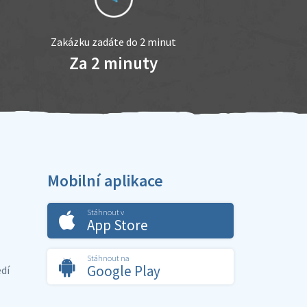
Zakázku zadáte do 2 minut
Za 2 minuty
Mobilní aplikace
Stáhnout v
App Store
Stáhnout na
Google Play
dí