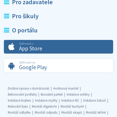
Pro zadavatele
Pro šikuly
O portálu
Stáhnout v
App Store
Stáhnout na
Google Play
Drobné opravy v domácnosti
Hodinový manžel
Betonování podlahy
Broušení parket
Instalace antény
Instalace bojleru
Instalace myčky
Instalace WC
Instalace žaluzií
Malování bytu
Montáž digestoře
Montáž kuchyně
Montáž nábytku
Montáž odpadu
Montáž okapů
Montáž skříně