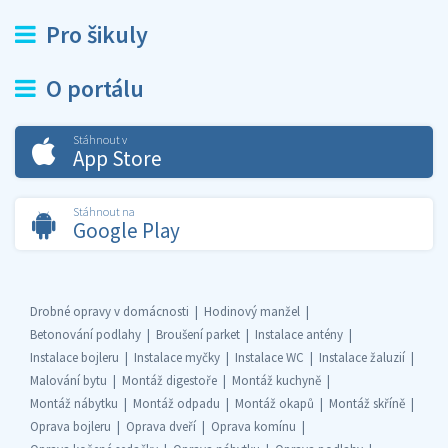
Pro šikuly
O portálu
Stáhnout v
App Store
Stáhnout na
Google Play
Drobné opravy v domácnosti
Hodinový manžel
Betonování podlahy
Broušení parket
Instalace antény
Instalace bojleru
Instalace myčky
Instalace WC
Instalace žaluzií
Malování bytu
Montáž digestoře
Montáž kuchyně
Montáž nábytku
Montáž odpadu
Montáž okapů
Montáž skříně
Oprava bojleru
Oprava dveří
Oprava komínu