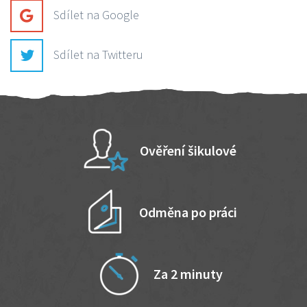
Sdílet na Google
Sdílet na Twitteru
Ověření šikulové
Odměna po práci
Za 2 minuty