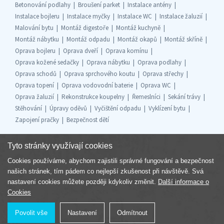
Betonování podlahy
Broušení parket
Instalace antény
Instalace bojleru
Instalace myčky
Instalace WC
Instalace žaluzií
Malování bytu
Montáž digestoře
Montáž kuchyně
Montáž nábytku
Montáž odpadu
Montáž okapů
Montáž skříně
Oprava bojleru
Oprava dveří
Oprava komínu
Oprava kožené sedačky
Oprava nábytku
Oprava podlahy
Oprava schodů
Oprava sprchového koutu
Oprava střechy
Oprava topení
Oprava vodovodní baterie
Oprava WC
Oprava žaluzií
Rekonstrukce koupelny
Řemeslníci
Sekání trávy
Stěhování
Úpravy oděvů
Vyčištění odpadu
Vyklízení bytu
Zapojení pračky
Bezpečnost dětí
Tyto stránky využívají cookies
Cookies používáme, abychom zajistili správné fungování a bezpečnost
Součást skupiny
našich stránek, tím pádem co nejlepší zkušenost při návštěvě. Svá
nastavení cookies můžete později kdykoliv změnit.
Další informace o
Cookies
Povolit vše
Nastavení
Odmítnout