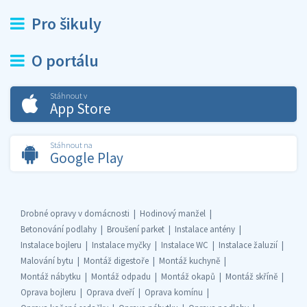
Pro šikuly
O portálu
Stáhnout v
App Store
Stáhnout na
Google Play
Drobné opravy v domácnosti
Hodinový manžel
Betonování podlahy
Broušení parket
Instalace antény
Instalace bojleru
Instalace myčky
Instalace WC
Instalace žaluzií
Malování bytu
Montáž digestoře
Montáž kuchyně
Montáž nábytku
Montáž odpadu
Montáž okapů
Montáž skříně
Oprava bojleru
Oprava dveří
Oprava komínu