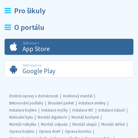
Pro šikuly
O portálu
Stáhnout v
App Store
Stáhnout na
Google Play
Drobné opravy v domácnosti
Hodinový manžel
Betonování podlahy
Broušení parket
Instalace antény
Instalace bojleru
Instalace myčky
Instalace WC
Instalace žaluzií
Malování bytu
Montáž digestoře
Montáž kuchyně
Montáž nábytku
Montáž odpadu
Montáž okapů
Montáž skříně
Oprava bojleru
Oprava dveří
Oprava komínu