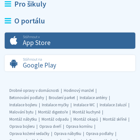
Pro šikuly
O portálu
Stáhnout v
App Store
Stáhnout na
Google Play
Drobné opravy v domácnosti
Hodinový manžel
Betonování podlahy
Broušení parket
Instalace antény
Instalace bojleru
Instalace myčky
Instalace WC
Instalace žaluzií
Malování bytu
Montáž digestoře
Montáž kuchyně
Montáž nábytku
Montáž odpadu
Montáž okapů
Montáž skříně
Oprava bojleru
Oprava dveří
Oprava komínu
Oprava kožené sedačky
Oprava nábytku
Oprava podlahy