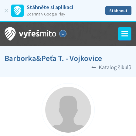
Stáhněte si aplikaci
Stáhnout
Zdarma v Google Play
Barborka&Peťa T. - Vojkovice
Katalog šikulů