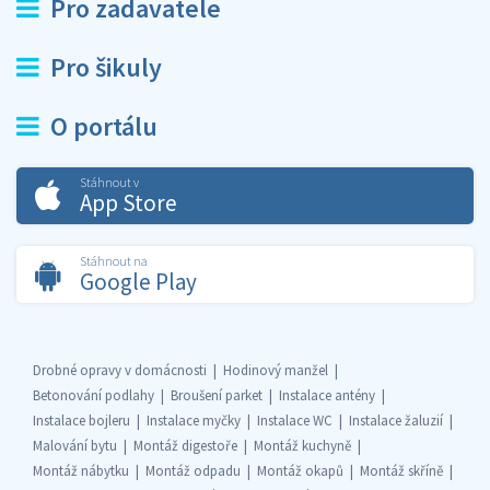
Pro zadavatele
Pro šikuly
O portálu
Stáhnout v
App Store
Stáhnout na
Google Play
Drobné opravy v domácnosti
Hodinový manžel
Betonování podlahy
Broušení parket
Instalace antény
Instalace bojleru
Instalace myčky
Instalace WC
Instalace žaluzií
Malování bytu
Montáž digestoře
Montáž kuchyně
Montáž nábytku
Montáž odpadu
Montáž okapů
Montáž skříně