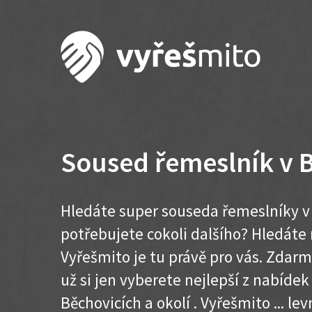
Soused řemeslník v 
Hledáte super souseda řemeslníky v 
potřebujete cokoli dalšího? Hledát
Vyřešmito je tu právě pro vás. Zdar
už si jen vyberete nejlepší z nabídek
Běchovicích a okolí . Vyřešmito ... levn