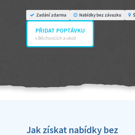
Zadání zdarma
Nabídky bez závazku
Š
PŘIDAT POPTÁVKU
v Běchovicích a okolí
Jak získat nabídky bez