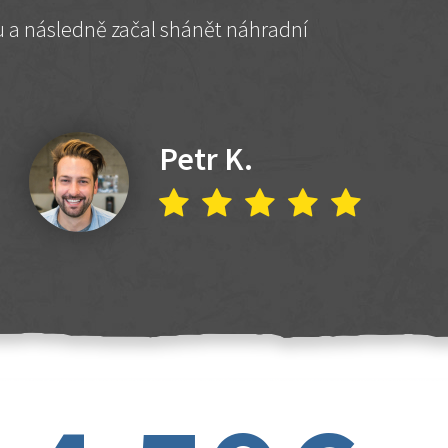
hu a následně začal shánět náhradní
Petr K.