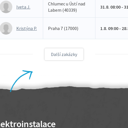
Chlumec u Ústí nad
Iveta J.
31.8. 08:00 - 3
Labem (40339)
Kristýna P.
Praha 7 (17000)
1.8. 09:00 - 28
Další zakázky
lektroinstalace