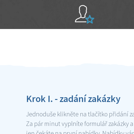
Sami hodnotíte schopnosti šikulů
Ověření šikulové
Krok I. - zadání zakázky
Jednoduše klikněte na tlačítko přidání z
Za pár minut vyplníte formulář zakázky a
jen čekáte na první nabídky. Nabídky v