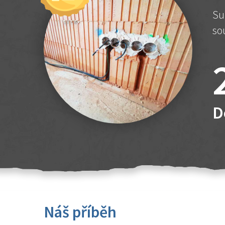
Su
so
D
Náš příběh