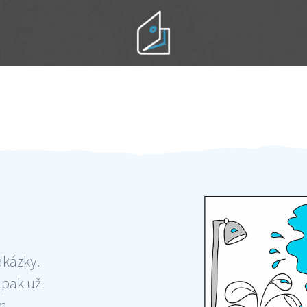
Práci hradíte po výkonu na místě
Odměna po práci
akázky.
 pak už
ám