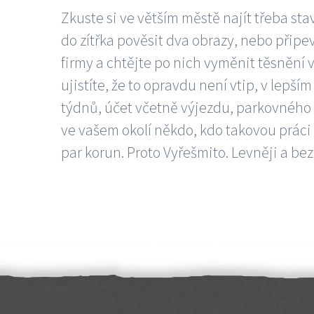
Zkuste si ve větším městě najít třeba sta
do zítřka pověsit dva obrazy, nebo připev
firmy a chtějte po nich vyměnit těsnění v
ujistíte, že to opravdu není vtip, v lepš
týdnů, účet včetně výjezdu, parkovného a
ve vašem okolí někdo, kdo takovou práci
par korun. Proto Vyřešmito. Levněji a bez