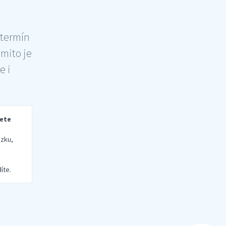
 termín
šmito je
e i
rete
zku,
íte.