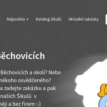
Nápověda
Katalog šikulů
Aktuální zakázky
Běchovicích
Běchovicích a okolí? Nebo
e někoho osvědčeného?
ma zadejte zakázku a pak
 našich Šikulů v
ěji a bez firem :-)