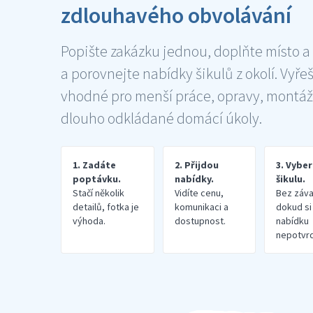
zdlouhavého obvolávání
Popište zakázku jednou, doplňte místo a
a porovnejte nabídky šikulů z okolí. Vyře
vhodné pro menší práce, opravy, montáž
dlouho odkládané domácí úkoly.
1. Zadáte
2. Přijdou
3. Vybe
poptávku.
nabídky.
šikulu.
Stačí několik
Vidíte cenu,
Bez záva
detailů, fotka je
komunikaci a
dokud si
výhoda.
dostupnost.
nabídku
nepotvrd