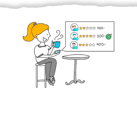
Krok III. - Hodnocení
Vybraný šikula vaše zadání po domluvě a v souladu s
jeho nabídkou vyřeší. Po splnění úkolu mu náleží
dohodnutá odměna. Zda proběhlo vše jak mělo, se