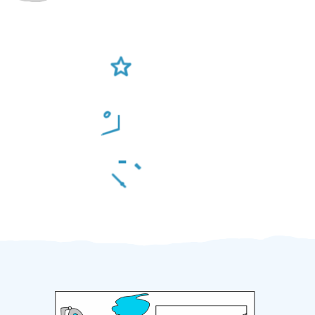
Ověření šikulové
Odměna po práci
Za 2 minuty