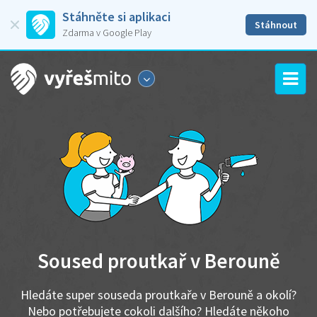
Stáhněte si aplikaci
Stáhnout
Zdarma v Google Play
Soused proutkař v Berouně
Hledáte super souseda proutkaře v Berouně a okolí?
Nebo potřebujete cokoli dalšího? Hledáte někoho