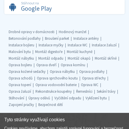
Stáhnout na
Google Play
Drobné opravy v domácnosti
Hodinový manžel
Betonování podlahy
Broušení parket
Instalace antény
Instalace bojleru
Instalace myčky
Instalace WC
Instalace žaluzií
Malování bytu
Montáž digestoře
Montáž kuchyně
Montáž nábytku
Montáž odpadu
Montáž okapů
Montáž skříně
Oprava bojleru
Oprava dveří
Oprava komínu
Oprava kožené sedačky
Oprava nábytku
Oprava podlahy
Oprava schodů
Oprava sprchového koutu
Oprava střechy
Oprava topení
Oprava vodovodní baterie
Oprava WC
Oprava žaluzií
Rekonstrukce koupelny
Řemeslníci
Sekání trávy
Stěhování
Úpravy oděvů
Vyčištění odpadu
Vyklízení bytu
Zapojení pračky
Bezpečnost dětí
Tyto stránky využívají cookies
Cookies používáme, abychom zajistili správné fungování a bezpečnost