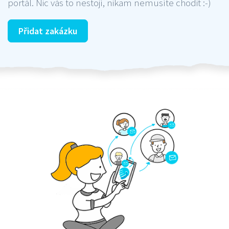
portál. Nic vás to nestojí, nikam nemusíte chodit :-)
Přidat zakázku