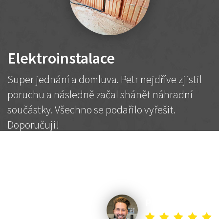
Elektroinstalace
Super jednání a domluva. Petr nejdříve zjistil
poruchu a následně začal shánět náhradní
součástky. Všechno se podařilo vyřešit.
Doporučuji!
2 500 Kč
Dohodnutá cena
Petr K.