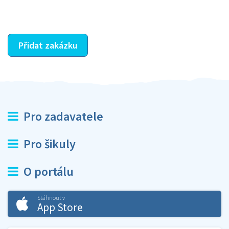
ostatní dozví z vašeho vzájemného hodnocení. A
máte vyřešeno :-)
Přidat zakázku
Pro zadavatele
Pro šikuly
O portálu
Stáhnout v
App Store