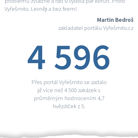
problému zvládne a rád si vydělá par korun. Proto
Vyřešmito. Levněji a bez firem!
Martin Bedroš
zakladatel portálu Vyřešmito.cz
4 596
Přes portál Vyřešmito se zadalo
již více než 4 500 zakázek s
průměrným hodnocením 4,7
hvězdiček z 5.