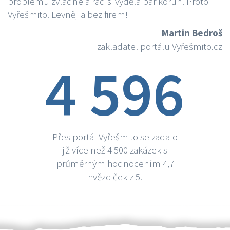
problému zvládne a rád si vydělá par korun. Proto
Vyřešmito. Levněji a bez firem!
Martin Bedroš
zakladatel portálu Vyřešmito.cz
4 596
Přes portál Vyřešmito se zadalo
již více než 4 500 zakázek s
průměrným hodnocením 4,7
hvězdiček z 5.