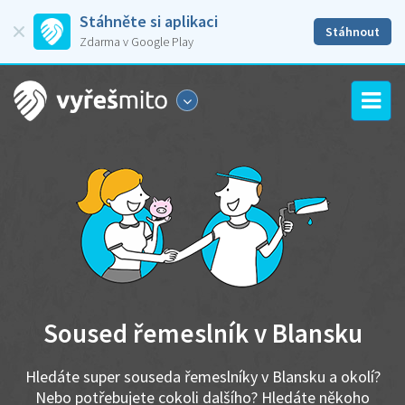
Stáhněte si aplikaci
Stáhnout
Zdarma v Google Play
Soused řemeslník v Blansku
Hledáte super souseda řemeslníky v Blansku a okolí?
Nebo potřebujete cokoli dalšího? Hledáte někoho