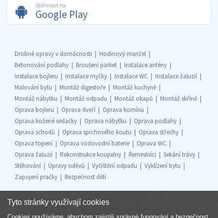
Stáhnout na
Google Play
Drobné opravy v domácnosti
Hodinový manžel
Betonování podlahy
Broušení parket
Instalace antény
Instalace bojleru
Instalace myčky
Instalace WC
Instalace žaluzií
Malování bytu
Montáž digestoře
Montáž kuchyně
Montáž nábytku
Montáž odpadu
Montáž okapů
Montáž skříně
Oprava bojleru
Oprava dveří
Oprava komínu
Oprava kožené sedačky
Oprava nábytku
Oprava podlahy
Oprava schodů
Oprava sprchového koutu
Oprava střechy
Oprava topení
Oprava vodovodní baterie
Oprava WC
Oprava žaluzií
Rekonstrukce koupelny
Řemeslníci
Sekání trávy
Stěhování
Úpravy oděvů
Vyčištění odpadu
Vyklízení bytu
Zapojení pračky
Bezpečnost dětí
Tyto stránky využívají cookies
Cookies používáme, abychom zajistili správné fungování a bezpečnost