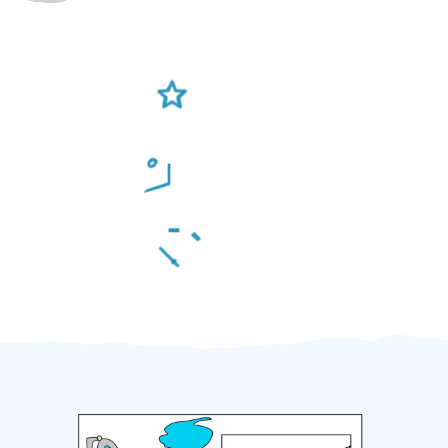
Ověření šikulové
Odměna po práci
Za 2 minuty