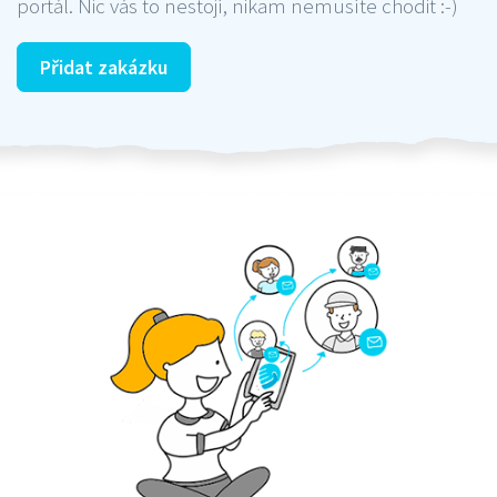
portál. Nic vás to nestojí, nikam nemusíte chodit :-)
Přidat zakázku