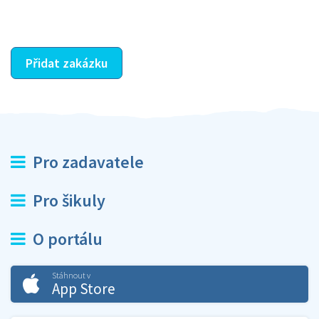
ostatní dozví z vašeho vzájemného hodnocení. A
máte vyřešeno :-)
Přidat zakázku
Pro zadavatele
Pro šikuly
O portálu
Stáhnout v
App Store