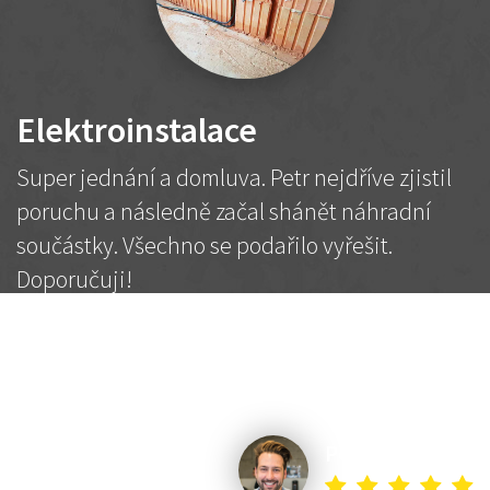
Elektroinstalace
Super jednání a domluva. Petr nejdříve zjistil
poruchu a následně začal shánět náhradní
součástky. Všechno se podařilo vyřešit.
Doporučuji!
2 500 Kč
Dohodnutá cena
Petr K.