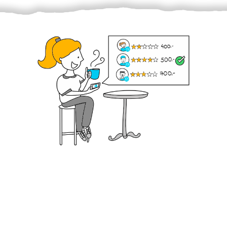
Krok III. - Hodnocení
Vybraný šikula vaše zadání po domluvě a v souladu s
jeho nabídkou vyřeší. Po splnění úkolu mu náleží
dohodnutá odměna. Zda proběhlo vše jak mělo, se