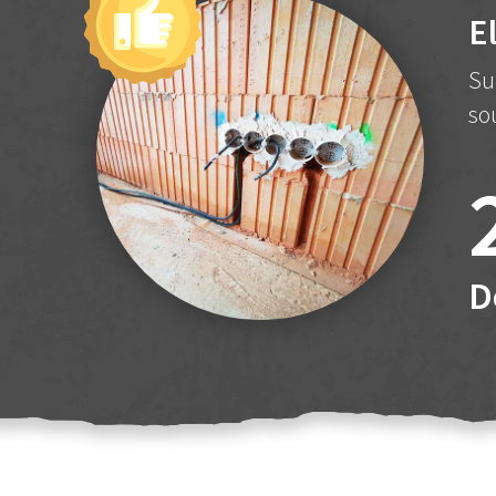
E
Su
so
D