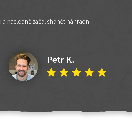
hu a následně začal shánět náhradní
Petr K.