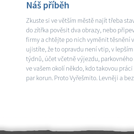
Náš příběh
Zkuste si ve větším městě najít třeba sta
do zítřka pověsit dva obrazy, nebo připev
firmy a chtějte po nich vyměnit těsnění v
ujistíte, že to opravdu není vtip, v lepš
týdnů, účet včetně výjezdu, parkovného a
ve vašem okolí někdo, kdo takovou práci
par korun. Proto Vyřešmito. Levněji a bez