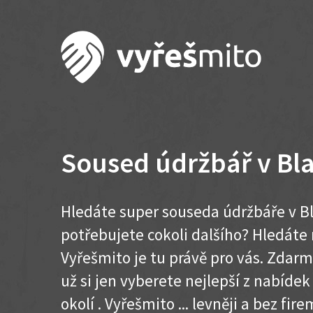
Soused údržbář v Bl
Hledáte super souseda údržbáře v B
potřebujete cokoli dalšího? Hledát
Vyřešmito je tu právě pro vás. Zdar
už si jen vyberete nejlepší z nabíde
okolí . Vyřešmito ... levněji a bez firem