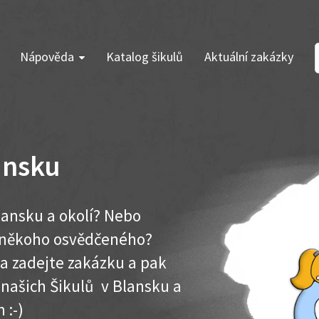
Nápověda
Katalog šikulů
Aktuální zakázky
ansku
lansku a okolí? Nebo
e někoho osvědčeného?
ma zadejte zakázku a pak
k našich Šikulů v Blansku a
 :-)