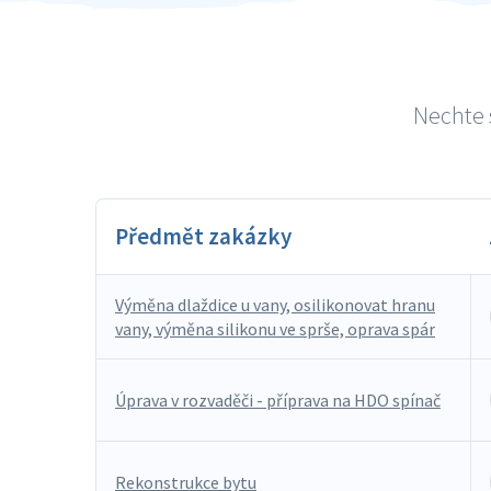
Nechte s
Předmět zakázky
Výměna dlaždice u vany, osilikonovat hranu
vany, výměna silikonu ve sprše, oprava spár
Úprava v rozvaděči - příprava na HDO spínač
Rekonstrukce bytu