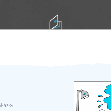
Práci hradíte po výkonu na místě
Odměna po práci
akázky.