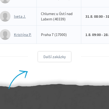
Chlumec u Ústí nad
Iveta J.
31.8. 08:00 - 3
Labem (40339)
Kristýna P.
Praha 7 (17000)
1.8. 09:00 - 28
Další zakázky