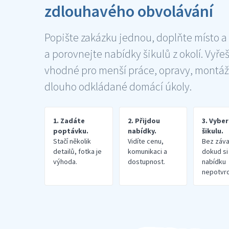
zdlouhavého obvolávání
Popište zakázku jednou, doplňte místo a
a porovnejte nabídky šikulů z okolí. Vyře
vhodné pro menší práce, opravy, montáž
dlouho odkládané domácí úkoly.
1. Zadáte
2. Přijdou
3. Vybe
poptávku.
nabídky.
šikulu.
Stačí několik
Vidíte cenu,
Bez záva
detailů, fotka je
komunikaci a
dokud si
výhoda.
dostupnost.
nabídku
nepotvrd