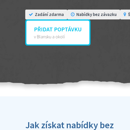
Zadání zdarma
Nabídky bez závazku
Š
PŘIDAT POPTÁVKU
v Blansku a okolí
Jak získat nabídky bez