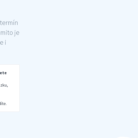
 termín
šmito je
e i
rete
zku,
íte.