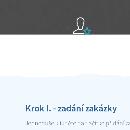
Sami hodnotíte schopnosti šikulů
Ověření šikulové
Krok I. - zadání zakázky
Jednoduše klikněte na tlačítko přidání z