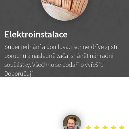
Elektroinstalace
Super jednání a domluva. Petr nejdříve zjistil
poruchu a následně začal shánět náhradní
součástky. Všechno se podařilo vyřešit.
Doporučuji!
2 500 Kč
Dohodnutá cena
Petr K.