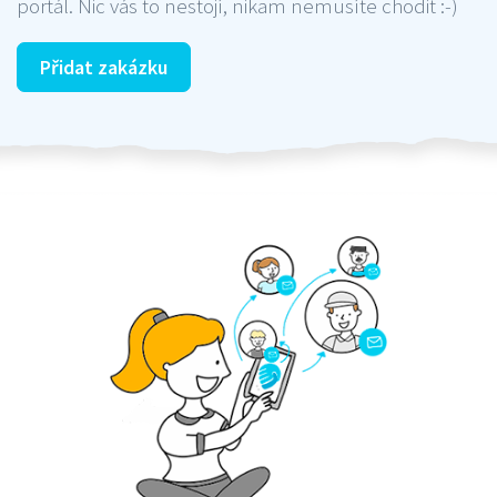
portál. Nic vás to nestojí, nikam nemusíte chodit :-)
Přidat zakázku