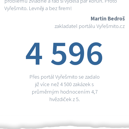
problému zvládne a rád si vydělá par korun. Proto
Vyřešmito. Levněji a bez firem!
Martin Bedroš
zakladatel portálu Vyřešmito.cz
4 596
Přes portál Vyřešmito se zadalo
již více než 4 500 zakázek s
průměrným hodnocením 4,7
hvězdiček z 5.