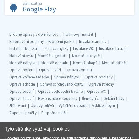
Stáhnout na
Google Play
Drobné opravy v domácnosti
Hodinový manžel
Betonování podlahy
Broušení parket
Instalace antény
Instalace bojleru
Instalace myčky
Instalace WC
Instalace žaluzií
Malování bytu
Montáž digestoře
Montáž kuchyně
Montáž nábytku
Montáž odpadu
Montáž okapů
Montáž skříně
Oprava bojleru
Oprava dveří
Oprava komínu
Oprava kožené sedačky
Oprava nábytku
Oprava podlahy
Oprava schodů
Oprava sprchového koutu
Oprava střechy
Oprava topení
Oprava vodovodní baterie
Oprava WC
Oprava žaluzií
Rekonstrukce koupelny
Řemeslníci
Sekání trávy
Stěhování
Úpravy oděvů
Vyčištění odpadu
Vyklízení bytu
Zapojení pračky
Bezpečnost dětí
Tyto stránky využívají cookies
Cookies používáme, abychom zajistili správné fungování a bezpečnost