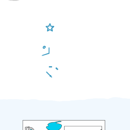
Ověření šikulové
Odměna po práci
Za 2 minuty