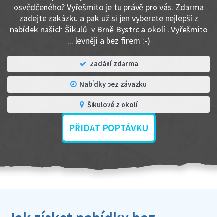
osvědčeného? Vyřešmito je tu právě pro vás. Zdarma
zadejte zakázku a pak už si jen vyberete nejlepší z
nabídek našich Šikulů v Brně Bystrc a okolí . Vyřešmito
... levněji a bez firem :-)
Zadání zdarma
Nabídky bez závazku
Šikulové z okolí
PŘIDAT POPTÁVKU