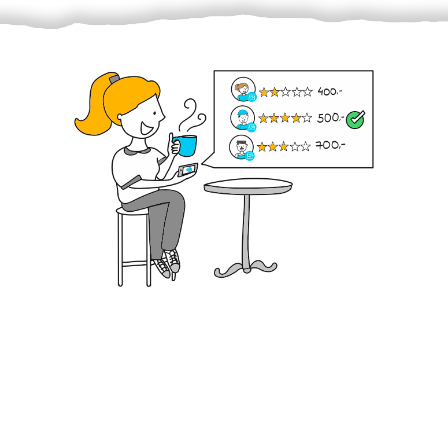
Krok III. - Hodnocení
Vybraný šikula vaše zadání po domluvě a v souladu s
jeho nabídkou vyřeší. Po splnění úkolu mu náleží
dohodnutá odměna. Zda proběhlo vše jak mělo, se