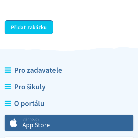
ostatní dozví z vašeho vzájemného hodnocení. A
máte vyřešeno :-)
Přidat zakázku
Pro zadavatele
Pro šikuly
O portálu
Stáhnout v
App Store