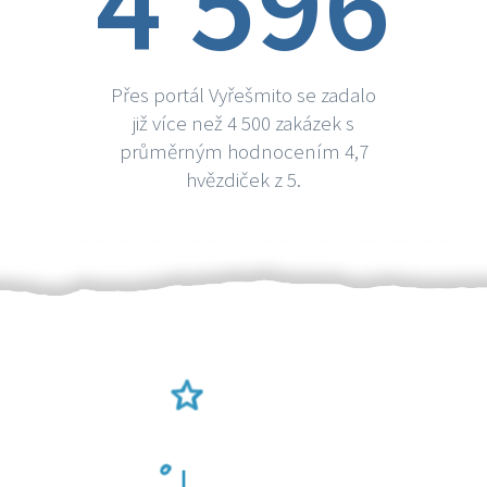
4 596
Přes portál Vyřešmito se zadalo
již více než 4 500 zakázek s
průměrným hodnocením 4,7
hvězdiček z 5.
Ověření šikulové
Odměna po práci