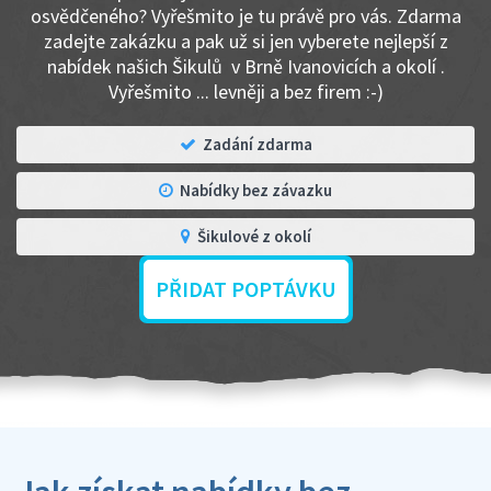
osvědčeného? Vyřešmito je tu právě pro vás. Zdarma
zadejte zakázku a pak už si jen vyberete nejlepší z
nabídek našich Šikulů v Brně Ivanovicích a okolí .
Vyřešmito ... levněji a bez firem :-)
Zadání zdarma
Nabídky bez závazku
Šikulové z okolí
PŘIDAT POPTÁVKU