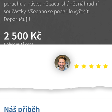
poruchu a následně začal shánět náhradní
součástky. Všechno se podařilo vyřešit.
Doporučuji!
2 500 Kč
Dohodnutá cena
Petr K.
Náš příběh