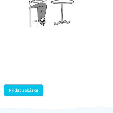
Krok III. - Hodnocení
Vybraný šikula vaše zadání po domluvě a v souladu s
jeho nabídkou vyřeší. Po splnění úkolu mu náleží
dohodnutá odměna. Zda proběhlo vše jak mělo, se
ostatní dozví z vašeho vzájemného hodnocení. A
máte vyřešeno :-)
Přidat zakázku