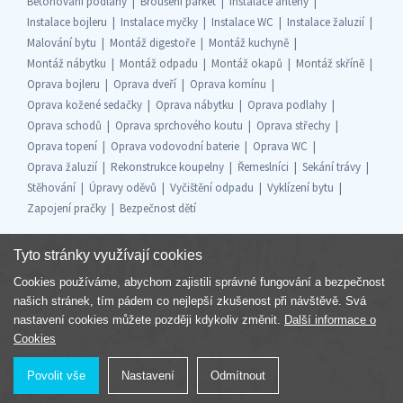
Betonování podlahy
Broušení parket
Instalace antény
Instalace bojleru
Instalace myčky
Instalace WC
Instalace žaluzií
Malování bytu
Montáž digestoře
Montáž kuchyně
Montáž nábytku
Montáž odpadu
Montáž okapů
Montáž skříně
Oprava bojleru
Oprava dveří
Oprava komínu
Oprava kožené sedačky
Oprava nábytku
Oprava podlahy
Oprava schodů
Oprava sprchového koutu
Oprava střechy
Oprava topení
Oprava vodovodní baterie
Oprava WC
Oprava žaluzií
Rekonstrukce koupelny
Řemeslníci
Sekání trávy
Stěhování
Úpravy oděvů
Vyčištění odpadu
Vyklízení bytu
Zapojení pračky
Bezpečnost dětí
Tyto stránky využívají cookies
Cookies používáme, abychom zajistili správné fungování a bezpečnost
Součást skupiny
našich stránek, tím pádem co nejlepší zkušenost při návštěvě. Svá
nastavení cookies můžete později kdykoliv změnit.
Další informace o
Cookies
Povolit vše
Nastavení
Odmítnout