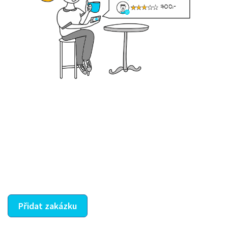
Krok III. - Hodnocení
Vybraný šikula vaše zadání po domluvě a v souladu s
jeho nabídkou vyřeší. Po splnění úkolu mu náleží
dohodnutá odměna. Zda proběhlo vše jak mělo, se
ostatní dozví z vašeho vzájemného hodnocení. A
máte vyřešeno :-)
Přidat zakázku