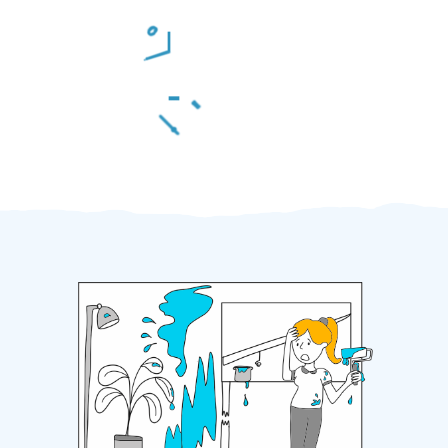
Odměna po práci
Za 2 minuty