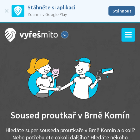
Stáhněte si aplikaci
Stáhnout
Zdarma v Google Play
Soused proutkař v Brně Komín
Hledáte super souseda proutkaře v Brně Komín a okolí?
Nebo potřebujete cokoli dalšího? Hledáte někoho