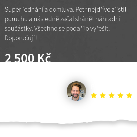
Super jednání a domluva. Petr nejdříve zjistil
poruchu a následně začal shánět náhradní
součástky. Všechno se podařilo vyřešit.
Doporučuji!
2 500 Kč
Dohodnutá cena
Petr K.