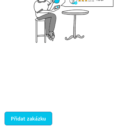
Krok III. - Hodnocení
Vybraný šikula vaše zadání po domluvě a v souladu s
jeho nabídkou vyřeší. Po splnění úkolu mu náleží
dohodnutá odměna. Zda proběhlo vše jak mělo, se
ostatní dozví z vašeho vzájemného hodnocení. A
máte vyřešeno :-)
Přidat zakázku