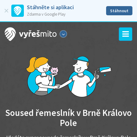
Stáhněte si aplikaci
Stáhnout
Zdarma v Google Play
Soused řemeslník v Brně Královo
Pole