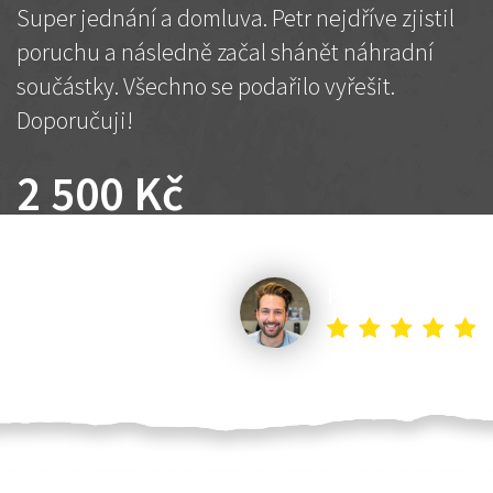
Super jednání a domluva. Petr nejdříve zjistil
poruchu a následně začal shánět náhradní
součástky. Všechno se podařilo vyřešit.
Doporučuji!
2 500 Kč
Dohodnutá cena
Petr K.