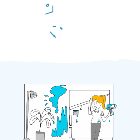
Odměna po práci
Za 2 minuty