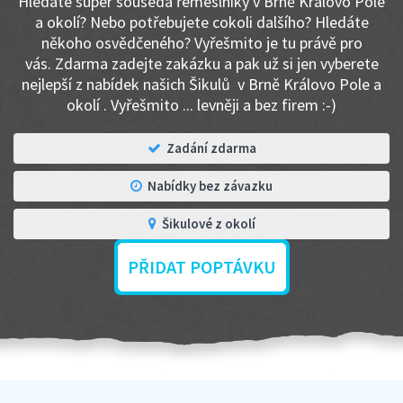
Hledáte super souseda řemeslníky v Brně Královo Pole
a okolí? Nebo potřebujete cokoli dalšího? Hledáte
někoho osvědčeného? Vyřešmito je tu právě pro
vás. Zdarma zadejte zakázku a pak už si jen vyberete
nejlepší z nabídek našich Šikulů v Brně Královo Pole a
okolí . Vyřešmito ... levněji a bez firem :-)
Zadání zdarma
Nabídky bez závazku
Šikulové z okolí
PŘIDAT POPTÁVKU