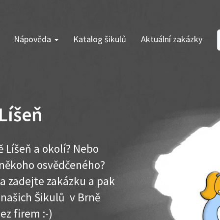
Nápověda
Katalog šikulů
Aktuální zakázky
 Líšeň
ě Líšeň a okolí? Nebo
e někoho osvědčeného?
ma zadejte zakázku a pak
 našich Šikulů v Brně
bez firem :-)