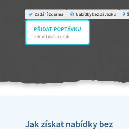
Zadání zdarma
Nabídky bez závazku
Š
PŘIDAT POPTÁVKU
v Brně Líšeň a okolí
Jak získat nabídky bez