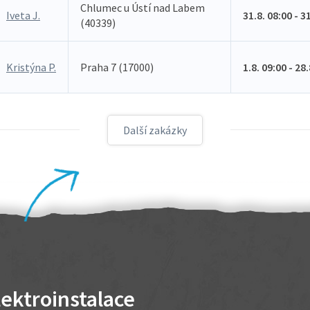
Chlumec u Ústí nad Labem
Iveta J.
31.8. 08:00 - 3
(40339)
Kristýna P.
Praha 7 (17000)
1.8. 09:00 - 28
Další zakázky
lektroinstalace