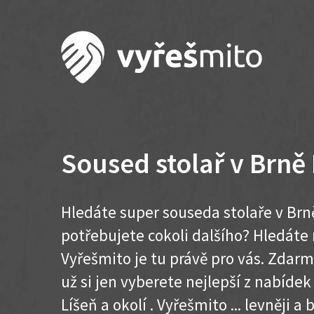
Soused stolař v Brně
Hledáte super souseda stolaře v Brn
potřebujete cokoli dalšího? Hledát
Vyřešmito je tu právě pro vás. Zdar
už si jen vyberete nejlepší z nabídek
Líšeň a okolí . Vyřešmito ... levněji a 