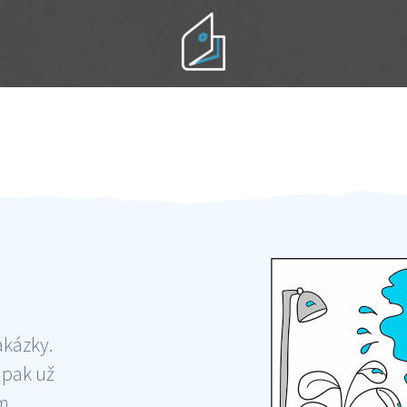
Práci hradíte po výkonu na místě
Odměna po práci
akázky.
 pak už
ám