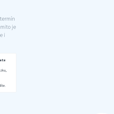
 termín
šmito je
e i
rete
zku,
íte.