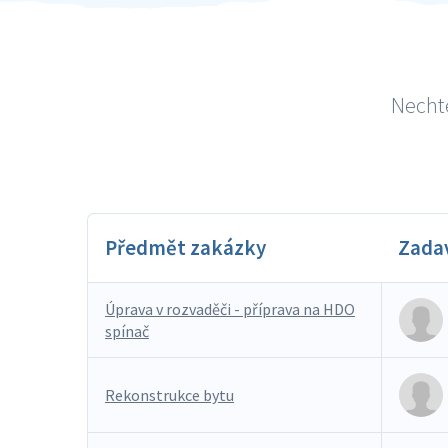
Nechte
Předmět zakázky
Zada
Úprava v rozvaděči - příprava na HDO
spínač
Rekonstrukce bytu