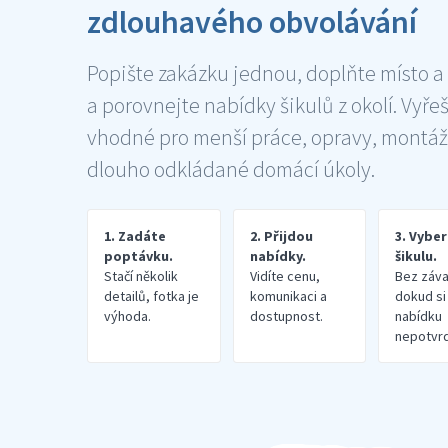
zdlouhavého obvolávání
Popište zakázku jednou, doplňte místo a
a porovnejte nabídky šikulů z okolí. Vyře
vhodné pro menší práce, opravy, montáž
dlouho odkládané domácí úkoly.
1. Zadáte
2. Přijdou
3. Vybe
poptávku.
nabídky.
šikulu.
Stačí několik
Vidíte cenu,
Bez záva
detailů, fotka je
komunikaci a
dokud si
výhoda.
dostupnost.
nabídku
nepotvrd