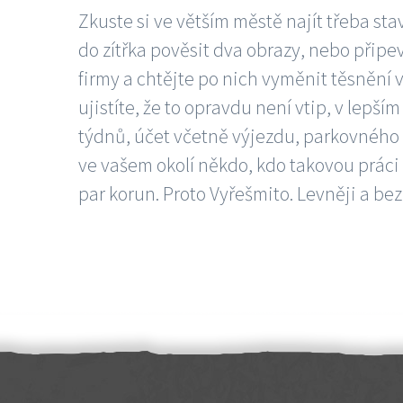
Zkuste si ve větším městě najít třeba sta
do zítřka pověsit dva obrazy, nebo připev
firmy a chtějte po nich vyměnit těsnění v
ujistíte, že to opravdu není vtip, v lepš
týdnů, účet včetně výjezdu, parkovného a
ve vašem okolí někdo, kdo takovou práci
par korun. Proto Vyřešmito. Levněji a bez