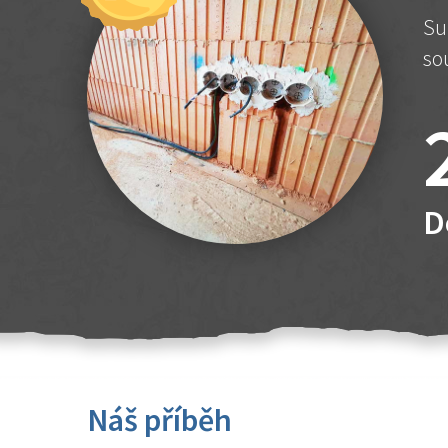
Su
so
D
Náš příběh