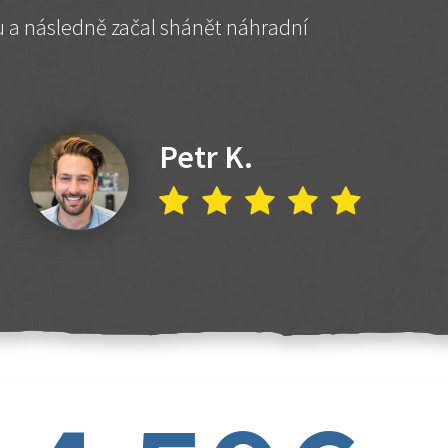
hu a následně začal shánět náhradní
Petr K.