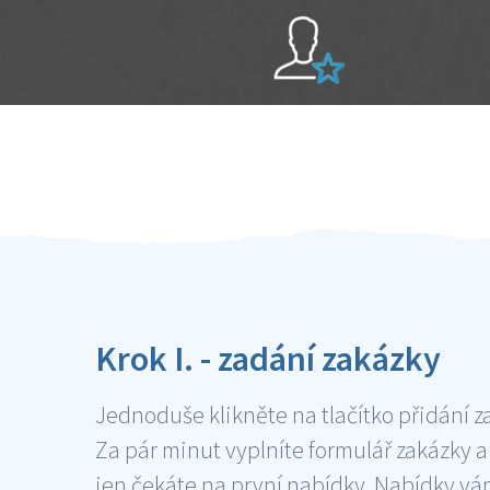
Sami hodnotíte schopnosti šikulů
Ověření šikulové
Krok I. - zadání zakázky
Jednoduše klikněte na tlačítko přidání z
Za pár minut vyplníte formulář zakázky a
jen čekáte na první nabídky. Nabídky v