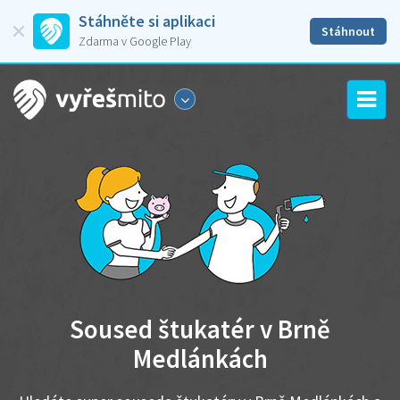
Stáhněte si aplikaci
Stáhnout
Zdarma v Google Play
Soused štukatér v Brně
Medlánkách