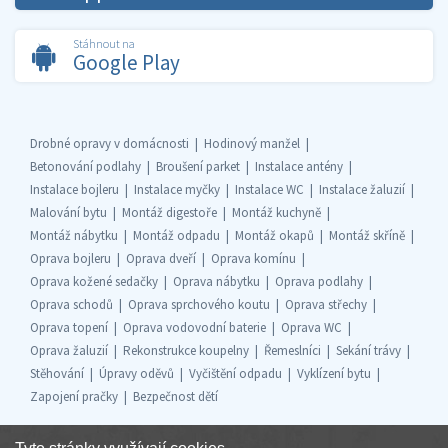
Stáhnout na
Google Play
Drobné opravy v domácnosti
Hodinový manžel
Betonování podlahy
Broušení parket
Instalace antény
Instalace bojleru
Instalace myčky
Instalace WC
Instalace žaluzií
Malování bytu
Montáž digestoře
Montáž kuchyně
Montáž nábytku
Montáž odpadu
Montáž okapů
Montáž skříně
Oprava bojleru
Oprava dveří
Oprava komínu
Oprava kožené sedačky
Oprava nábytku
Oprava podlahy
Oprava schodů
Oprava sprchového koutu
Oprava střechy
Oprava topení
Oprava vodovodní baterie
Oprava WC
Oprava žaluzií
Rekonstrukce koupelny
Řemeslníci
Sekání trávy
Stěhování
Úpravy oděvů
Vyčištění odpadu
Vyklízení bytu
Zapojení pračky
Bezpečnost dětí