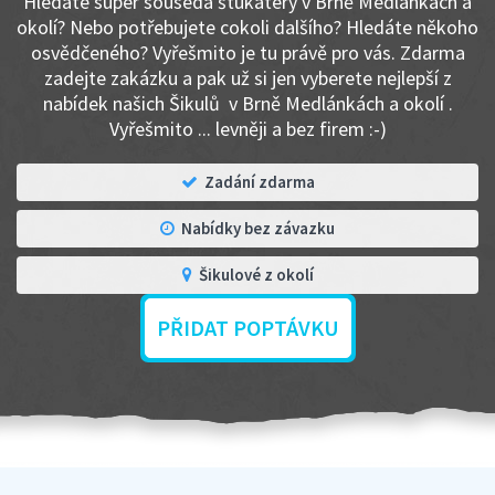
Hledáte super souseda štukatéry v Brně Medlánkách a
okolí? Nebo potřebujete cokoli dalšího? Hledáte někoho
osvědčeného? Vyřešmito je tu právě pro vás. Zdarma
zadejte zakázku a pak už si jen vyberete nejlepší z
nabídek našich Šikulů v Brně Medlánkách a okolí .
Vyřešmito ... levněji a bez firem :-)
Zadání zdarma
Nabídky bez závazku
Šikulové z okolí
PŘIDAT POPTÁVKU