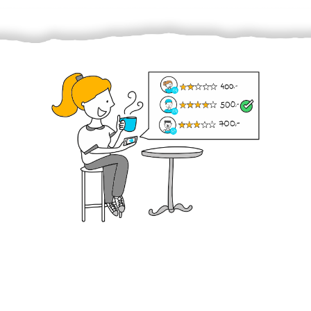
Krok III. - Hodnocení
Vybraný šikula vaše zadání po domluvě a v souladu s
jeho nabídkou vyřeší. Po splnění úkolu mu náleží