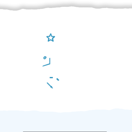
Ověření šikulové
Odměna po práci
Za 2 minuty