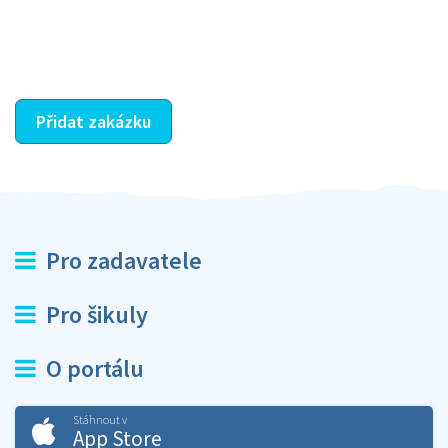
dohodnutá odměna. Zda proběhlo vše jak mělo, se
ostatní dozví z vašeho vzájemného hodnocení. A
máte vyřešeno :-)
Přidat zakázku
Pro zadavatele
Pro šikuly
O portálu
Stáhnout v
App Store