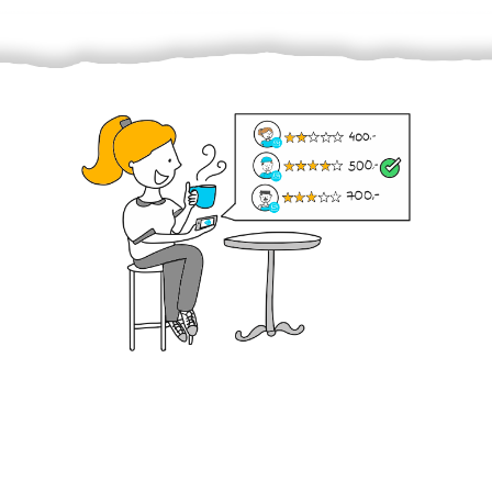
Krok III. - Hodnocení
Vybraný šikula vaše zadání po domluvě a v souladu s
jeho nabídkou vyřeší. Po splnění úkolu mu náleží