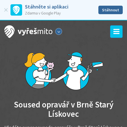
Stáhněte si aplikaci
Stáhnout
Zdarma v Google Play
Soused opravář v Brně Starý
Lískovec