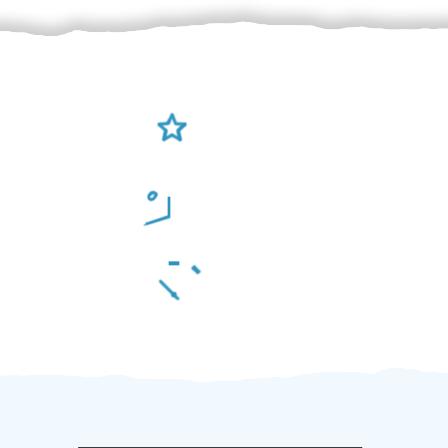
Ověření šikulové
Odměna po práci
Za 2 minuty