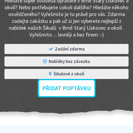
Hledáte super souseda opraváře v Brně Starý Lískovec a
okolí? Nebo potřebujete cokoli dalšího? Hledáte někoho
osvědčeného? Vyřešmito je tu právě pro vás. Zdarma
zadejte zakázku a pak už si jen vyberete nejlepší z
nabídek našich Šikulů v Brně Starý Lískovec a okolí .
Vyřešmito ... levněji a bez firem :-)
Zadání zdarma
Nabídky bez závazku
Šikulové z okolí
PŘIDAT POPTÁVKU