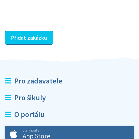
dohodnutá odměna. Zda proběhlo vše jak mělo, se
ostatní dozví z vašeho vzájemného hodnocení. A
máte vyřešeno :-)
Přidat zakázku
Pro zadavatele
Pro šikuly
O portálu
Stáhnout v
App Store