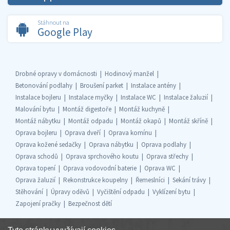
Stáhnout na
Google Play
Drobné opravy v domácnosti
Hodinový manžel
Betonování podlahy
Broušení parket
Instalace antény
Instalace bojleru
Instalace myčky
Instalace WC
Instalace žaluzií
Malování bytu
Montáž digestoře
Montáž kuchyně
Montáž nábytku
Montáž odpadu
Montáž okapů
Montáž skříně
Oprava bojleru
Oprava dveří
Oprava komínu
Oprava kožené sedačky
Oprava nábytku
Oprava podlahy
Oprava schodů
Oprava sprchového koutu
Oprava střechy
Oprava topení
Oprava vodovodní baterie
Oprava WC
Oprava žaluzií
Rekonstrukce koupelny
Řemeslníci
Sekání trávy
Stěhování
Úpravy oděvů
Vyčištění odpadu
Vyklízení bytu
Zapojení pračky
Bezpečnost dětí