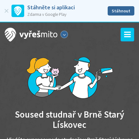
Stáhněte si aplikaci
Stáhnout
Zdarma v Google Play
Soused studnař v Brně Starý
Lískovec