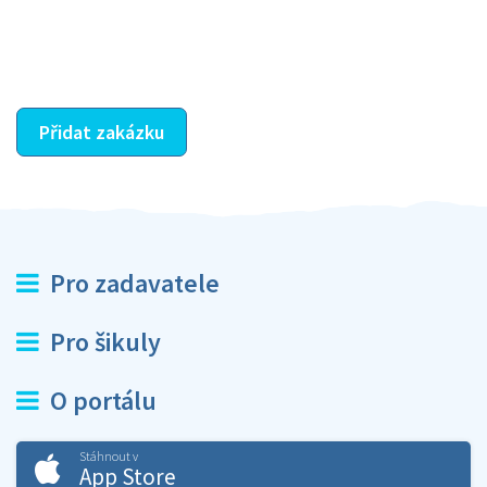
dohodnutá odměna. Zda proběhlo vše jak mělo, se
ostatní dozví z vašeho vzájemného hodnocení. A
máte vyřešeno :-)
Přidat zakázku
Pro zadavatele
Pro šikuly
O portálu
Stáhnout v
App Store