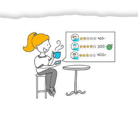
Krok III. - Hodnocení
Vybraný šikula vaše zadání po domluvě a v souladu s
jeho nabídkou vyřeší. Po splnění úkolu mu náleží