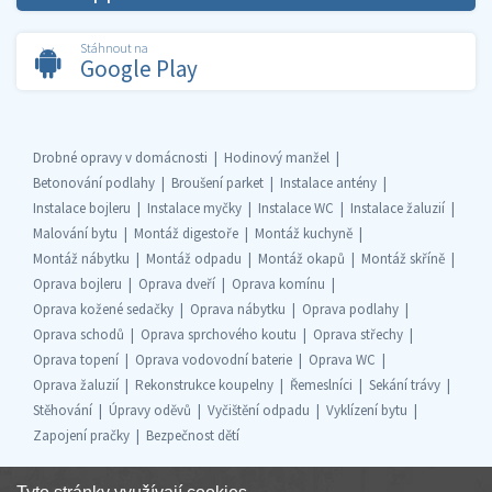
Stáhnout na
Google Play
Drobné opravy v domácnosti
Hodinový manžel
Betonování podlahy
Broušení parket
Instalace antény
Instalace bojleru
Instalace myčky
Instalace WC
Instalace žaluzií
Malování bytu
Montáž digestoře
Montáž kuchyně
Montáž nábytku
Montáž odpadu
Montáž okapů
Montáž skříně
Oprava bojleru
Oprava dveří
Oprava komínu
Oprava kožené sedačky
Oprava nábytku
Oprava podlahy
Oprava schodů
Oprava sprchového koutu
Oprava střechy
Oprava topení
Oprava vodovodní baterie
Oprava WC
Oprava žaluzií
Rekonstrukce koupelny
Řemeslníci
Sekání trávy
Stěhování
Úpravy oděvů
Vyčištění odpadu
Vyklízení bytu
Zapojení pračky
Bezpečnost dětí