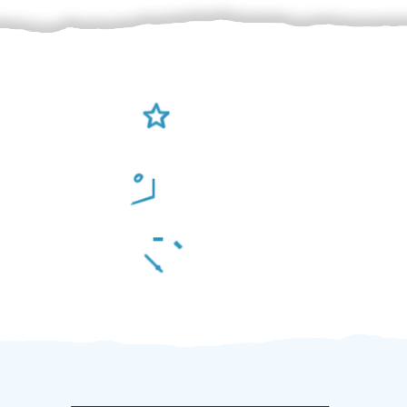
Ověření šikulové
Odměna po práci
Za 2 minuty