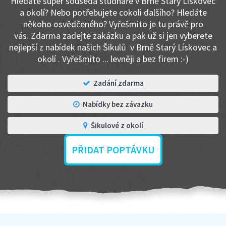
Hledáte super souseda studnaře v Brně Starý Lískovec
a okolí? Nebo potřebujete cokoli dalšího? Hledáte
někoho osvědčeného? Vyřešmito je tu právě pro
vás. Zdarma zadejte zakázku a pak už si jen vyberete
nejlepší z nabídek našich Šikulů v Brně Starý Lískovec a
okolí . Vyřešmito ... levněji a bez firem :-)
Zadání zdarma
Nabídky bez závazku
Šikulové z okolí
PŘIDAT POPTÁVKU