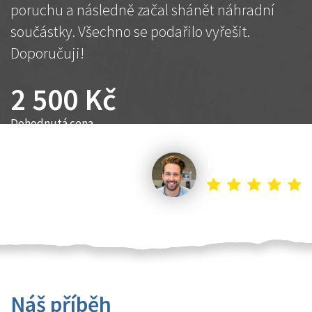
poruchu a následně začal shánět náhradní
součástky. Všechno se podařilo vyřešit.
Doporučuji!
2 500 Kč
Dohodnutá cena
Petr K.
Náš příběh