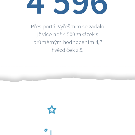
4 596
Přes portál Vyřešmito se zadalo
již více než 4 500 zakázek s
průměrným hodnocením 4,7
hvězdiček z 5.
Ověření šikulové
Odměna po práci