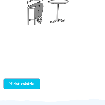
Krok III. - Hodnocení
Vybraný šikula vaše zadání po domluvě a v souladu s
jeho nabídkou vyřeší. Po splnění úkolu mu náleží
dohodnutá odměna. Zda proběhlo vše jak mělo, se
ostatní dozví z vašeho vzájemného hodnocení. A
máte vyřešeno :-)
Přidat zakázku