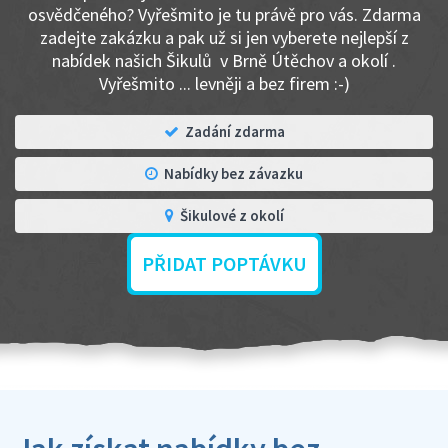
osvědčeného? Vyřešmito je tu právě pro vás. Zdarma
zadejte zakázku a pak už si jen vyberete nejlepší z
nabídek našich Šikulů v Brně Útěchov a okolí .
Vyřešmito ... levněji a bez firem :-)
Zadání zdarma
Nabídky bez závazku
Šikulové z okolí
PŘIDAT POPTÁVKU