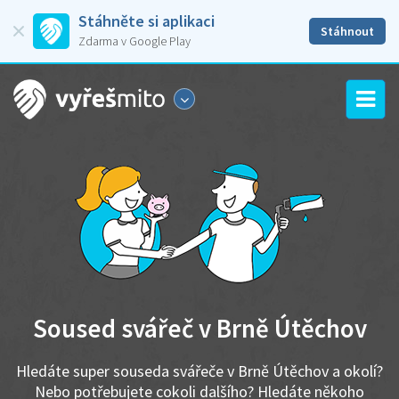
Stáhněte si aplikaci
Stáhnout
Zdarma v Google Play
Soused svářeč v Brně Útěchov
Hledáte super souseda svářeče v Brně Útěchov a okolí?
Nebo potřebujete cokoli dalšího? Hledáte někoho