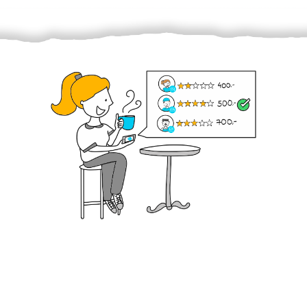
Krok III. - Hodnocení
Vybraný šikula vaše zadání po domluvě a v souladu s
jeho nabídkou vyřeší. Po splnění úkolu mu náleží