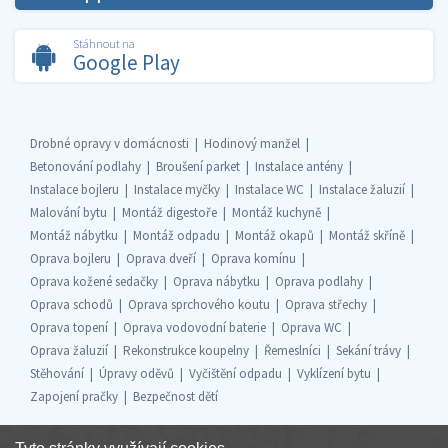
Stáhnout na
Google Play
Drobné opravy v domácnosti
Hodinový manžel
Betonování podlahy
Broušení parket
Instalace antény
Instalace bojleru
Instalace myčky
Instalace WC
Instalace žaluzií
Malování bytu
Montáž digestoře
Montáž kuchyně
Montáž nábytku
Montáž odpadu
Montáž okapů
Montáž skříně
Oprava bojleru
Oprava dveří
Oprava komínu
Oprava kožené sedačky
Oprava nábytku
Oprava podlahy
Oprava schodů
Oprava sprchového koutu
Oprava střechy
Oprava topení
Oprava vodovodní baterie
Oprava WC
Oprava žaluzií
Rekonstrukce koupelny
Řemeslníci
Sekání trávy
Stěhování
Úpravy oděvů
Vyčištění odpadu
Vyklízení bytu
Zapojení pračky
Bezpečnost dětí