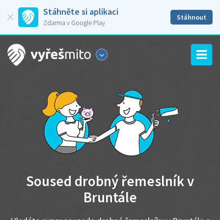
Stáhněte si aplikaci
Stáhnout
Zdarma v Google Play
Soused drobný řemeslník v
Bruntále