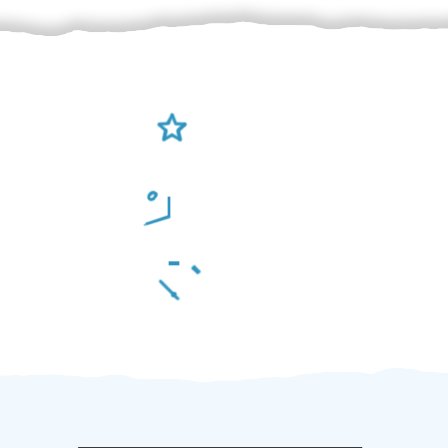
Ověření šikulové
Odměna po práci
Za 2 minuty