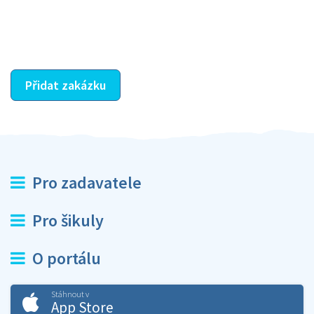
dohodnutá odměna. Zda proběhlo vše jak mělo, se
ostatní dozví z vašeho vzájemného hodnocení. A
máte vyřešeno :-)
Přidat zakázku
Pro zadavatele
Pro šikuly
O portálu
Stáhnout v
App Store