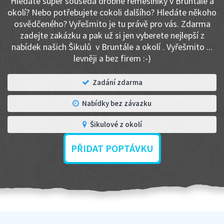
Hledáte super souseda drobné řemeslníky v Bruntále a
okolí? Nebo potřebujete cokoli dalšího? Hledáte někoho
osvědčeného? Vyřešmito je tu právě pro vás. Zdarma
zadejte zakázku a pak už si jen vyberete nejlepší z
nabídek našich Šikulů v Bruntále a okolí . Vyřešmito ...
levněji a bez firem :-)
Zadání zdarma
Nabídky bez závazku
Šikulové z okolí
PŘIDAT POPTÁVKU