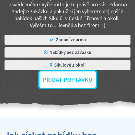
osvědčeného? Vyřešmito je tu právě pro vás. Zdarma
zadejte zakázku a pak už si jen vyberete nejlepší z
nabídek našich Šikulů v České Třebové a okolí .
Vyřešmito ... levněji a bez firem :-)
Zadání zdarma
Nabídky bez závazku
Šikulové z okolí
PŘIDAT POPTÁVKU