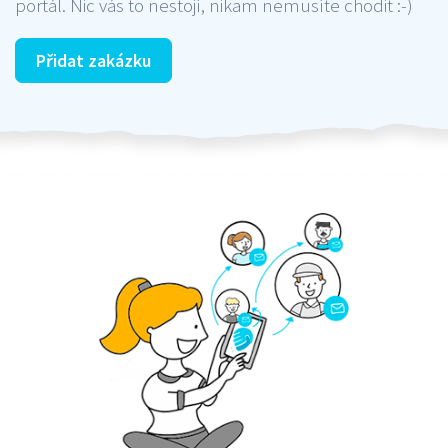
portál. Nic vás to nestojí, nikam nemusíte chodit :-)
Přidat zakázku