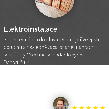
Elektroinstalace
Super jednání a domluva. Petr nejdříve zjistil
poruchu a následně začal shánět náhradní
součástky. Všechno se podařilo vyřešit.
Doporučuji!
2 500 Kč
Dohodnutá cena
Petr K.