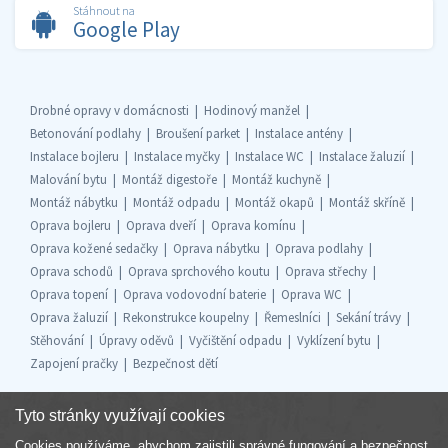
Stáhnout na
Google Play
Drobné opravy v domácnosti
Hodinový manžel
Betonování podlahy
Broušení parket
Instalace antény
Instalace bojleru
Instalace myčky
Instalace WC
Instalace žaluzií
Malování bytu
Montáž digestoře
Montáž kuchyně
Montáž nábytku
Montáž odpadu
Montáž okapů
Montáž skříně
Oprava bojleru
Oprava dveří
Oprava komínu
Oprava kožené sedačky
Oprava nábytku
Oprava podlahy
Oprava schodů
Oprava sprchového koutu
Oprava střechy
Oprava topení
Oprava vodovodní baterie
Oprava WC
Oprava žaluzií
Rekonstrukce koupelny
Řemeslníci
Sekání trávy
Stěhování
Úpravy oděvů
Vyčištění odpadu
Vyklízení bytu
Zapojení pračky
Bezpečnost dětí
Tyto stránky využívají cookies
Cookies používáme, abychom zajistili správné fungování a bezpečnost