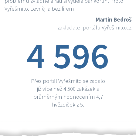
problému zvládne a rád si vydělá par korun. Proto
Vyřešmito. Levněji a bez firem!
Martin Bedroš
zakladatel portálu Vyřešmito.cz
4 596
Přes portál Vyřešmito se zadalo
již více než 4 500 zakázek s
průměrným hodnocením 4,7
hvězdiček z 5.