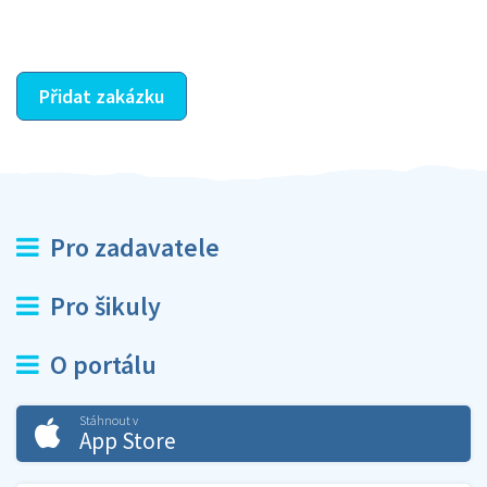
ostatní dozví z vašeho vzájemného hodnocení. A
máte vyřešeno :-)
Přidat zakázku
Pro zadavatele
Pro šikuly
O portálu
Stáhnout v
App Store