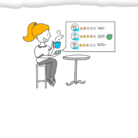
Krok III. - Hodnocení
Vybraný šikula vaše zadání po domluvě a v souladu s
jeho nabídkou vyřeší. Po splnění úkolu mu náleží
dohodnutá odměna. Zda proběhlo vše jak mělo, se