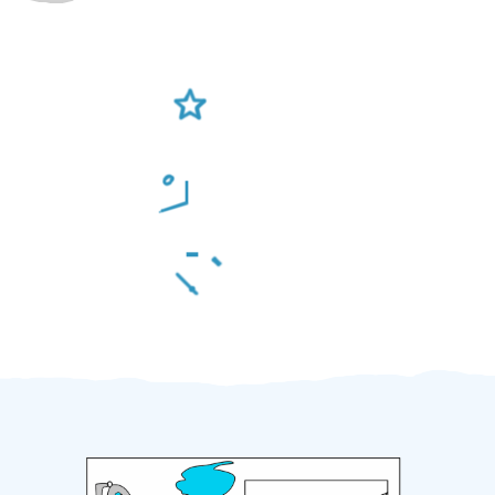
Ověření šikulové
Odměna po práci
Za 2 minuty