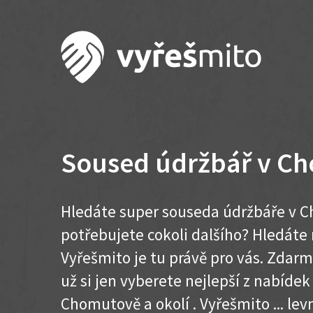
Soused údržbář v C
Hledáte super souseda údržbáře v C
potřebujete cokoli dalšího? Hledát
Vyřešmito je tu právě pro vás. Zdar
už si jen vyberete nejlepší z nabídek
Chomutově a okolí . Vyřešmito ... levn