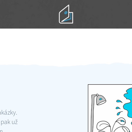
Práci hradíte po výkonu na místě
Odměna po práci
akázky.
 pak už
ám