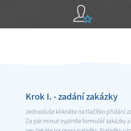
Sami hodnotíte schopnosti šikulů
Ověření šikulové
Krok I. - zadání zakázky
Jednoduše klikněte na tlačítko přidání z
Za pár minut vyplníte formulář zakázky a
jen čekáte na první nabídky. Nabídky v