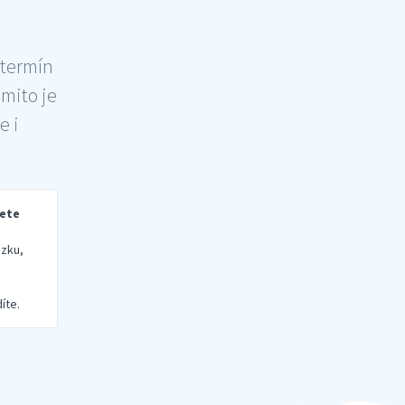
 termín
šmito je
e i
rete
zku,
íte.