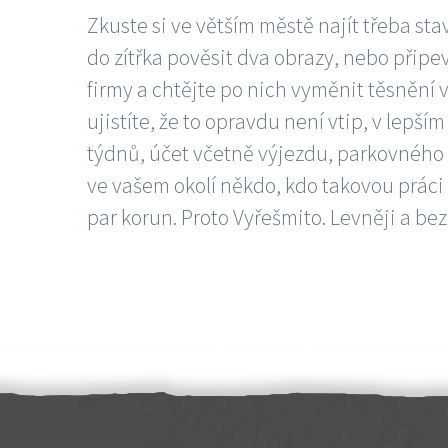
Zkuste si ve větším městě najít třeba sta
do zítřka pověsit dva obrazy, nebo připev
firmy a chtějte po nich vyměnit těsnění v
ujistíte, že to opravdu není vtip, v lepš
týdnů, účet včetně výjezdu, parkovného a
ve vašem okolí někdo, kdo takovou práci
par korun. Proto Vyřešmito. Levněji a bez