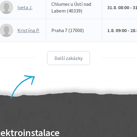
Chlumec u Ústí nad
Iveta J.
31.8. 08:00 - 3
Labem (40339)
Kristýna P.
Praha 7 (17000)
1.8. 09:00 - 28
Další zakázky
lektroinstalace