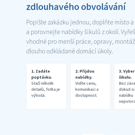
zdlouhavého obvolávání
Popište zakázku jednou, doplňte místo a
a porovnejte nabídky šikulů z okolí. Vyře
vhodné pro menší práce, opravy, montáž
dlouho odkládané domácí úkoly.
1. Zadáte
2. Přijdou
3. Vybe
poptávku.
nabídky.
šikulu.
Stačí několik
Vidíte cenu,
Bez záva
detailů, fotka je
komunikaci a
dokud si
výhoda.
dostupnost.
nabídku
nepotvrd