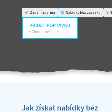
Zadání zdarma
Nabídky bez závazku
Š
PŘIDAT POPTÁVKU
v Chomutově a okolí
Jak získat nabídky bez