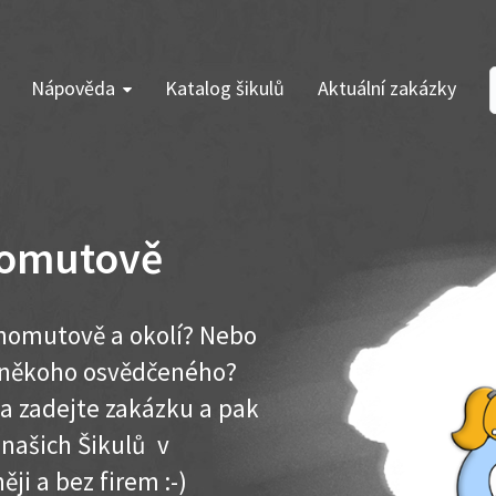
Nápověda
Katalog šikulů
Aktuální zakázky
homutově
homutově a okolí? Nebo
e někoho osvědčeného?
ma zadejte zakázku a pak
 našich Šikulů v
ěji a bez firem :-)