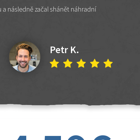
hu a následně začal shánět náhradní
Petr K.