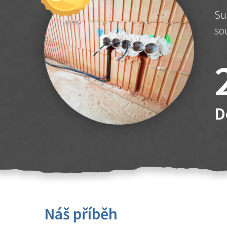
Su
so
D
Náš příběh