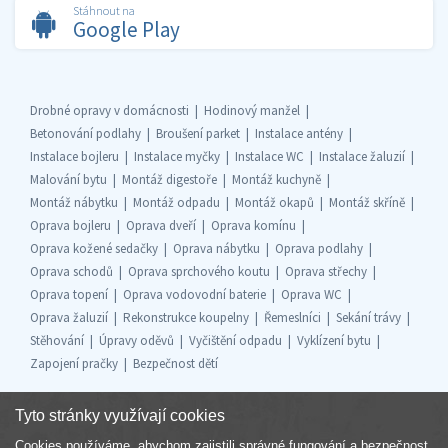
Stáhnout na
Google Play
Drobné opravy v domácnosti
Hodinový manžel
Betonování podlahy
Broušení parket
Instalace antény
Instalace bojleru
Instalace myčky
Instalace WC
Instalace žaluzií
Malování bytu
Montáž digestoře
Montáž kuchyně
Montáž nábytku
Montáž odpadu
Montáž okapů
Montáž skříně
Oprava bojleru
Oprava dveří
Oprava komínu
Oprava kožené sedačky
Oprava nábytku
Oprava podlahy
Oprava schodů
Oprava sprchového koutu
Oprava střechy
Oprava topení
Oprava vodovodní baterie
Oprava WC
Oprava žaluzií
Rekonstrukce koupelny
Řemeslníci
Sekání trávy
Stěhování
Úpravy oděvů
Vyčištění odpadu
Vyklízení bytu
Zapojení pračky
Bezpečnost dětí
Tyto stránky využívají cookies
Cookies používáme, abychom zajistili správné fungování a bezpečnost