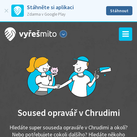
Stáhněte si aplikaci
Stáhnout
Zdarma v Google Play
Soused opravář v Chrudimi
Hledáte super souseda opraváře v Chrudimi a okolí?
Nebo potřebujete cokoli dalšího? Hledáte někoho