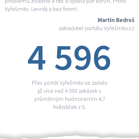
problému zvládne a rád si vydělá par korun. Proto
Vyřešmito. Levněji a bez firem!
Martin Bedroš
zakladatel portálu Vyřešmito.cz
4 596
Přes portál Vyřešmito se zadalo
již více než 4 500 zakázek s
průměrným hodnocením 4,7
hvězdiček z 5.