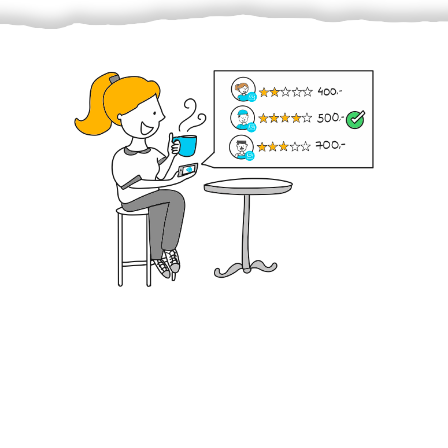
Krok III. - Hodnocení
Vybraný šikula vaše zadání po domluvě a v souladu s
jeho nabídkou vyřeší. Po splnění úkolu mu náleží
dohodnutá odměna. Zda proběhlo vše jak mělo, se