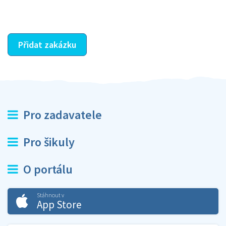
ostatní dozví z vašeho vzájemného hodnocení. A
máte vyřešeno :-)
Přidat zakázku
Pro zadavatele
Pro šikuly
O portálu
Stáhnout v
App Store