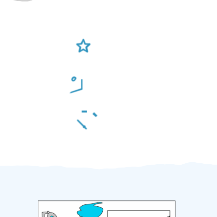
Ověření šikulové
Odměna po práci
Za 2 minuty