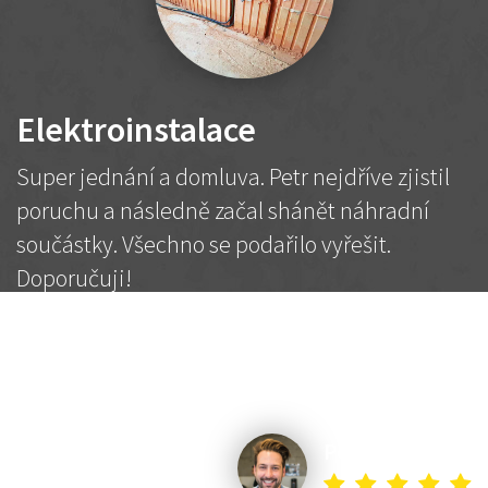
Elektroinstalace
Super jednání a domluva. Petr nejdříve zjistil
poruchu a následně začal shánět náhradní
součástky. Všechno se podařilo vyřešit.
Doporučuji!
2 500 Kč
Dohodnutá cena
Petr K.