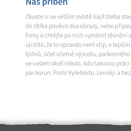
Náš příběh
Zkuste si ve větším městě najít třeba sta
do zítřka pověsit dva obrazy, nebo připev
firmy a chtějte po nich vyměnit těsnění v
ujistíte, že to opravdu není vtip, v lepš
týdnů, účet včetně výjezdu, parkovného a
ve vašem okolí někdo, kdo takovou práci
par korun. Proto Vyřešmito. Levněji a bez