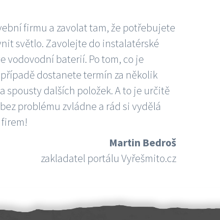
vební firmu a zavolat tam, že potřebujete
nit světlo. Zavolejte do instalatérské
e vodovodní baterií. Po tom, co je
ím případě dostanete termín za několik
 spousty dalších položek. A to je určitě
 bez problému zvládne a rád si vydělá
 firem!
Martin Bedroš
zakladatel portálu Vyřešmito.cz