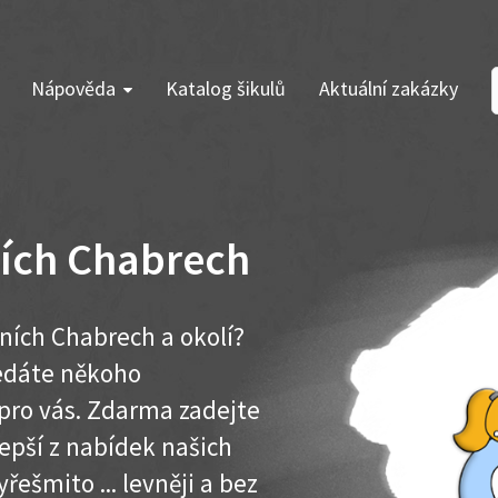
Nápověda
Katalog šikulů
Aktuální zakázky
ních Chabrech
ních Chabrech a okolí?
ledáte někoho
pro vás. Zdarma zadejte
lepší z nabídek našich
řešmito ... levněji a bez