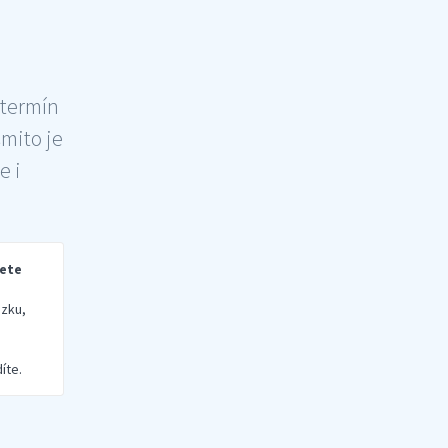
 termín
šmito je
e i
rete
zku,
íte.