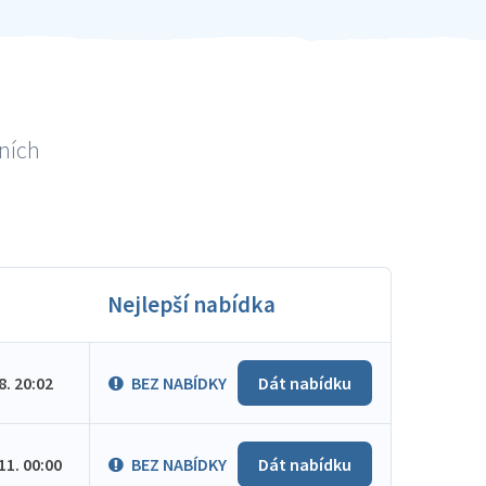
lních
Nejlepší nabídka
.8. 20:02
BEZ NABÍDKY
Dát nabídku
.11. 00:00
BEZ NABÍDKY
Dát nabídku