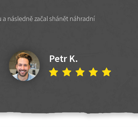
hu a následně začal shánět náhradní
Petr K.