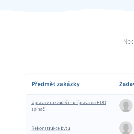
Nech
Předmět zakázky
Zada
Úprava v rozvaděči - příprava na HDO
spínač
Rekonstrukce bytu