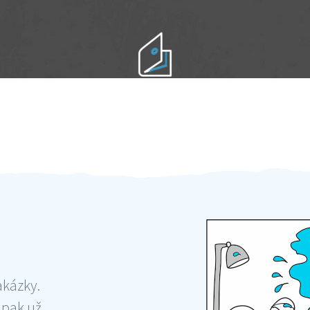
Práci hradíte po výkonu na místě
Odměna po práci
akázky.
 pak už