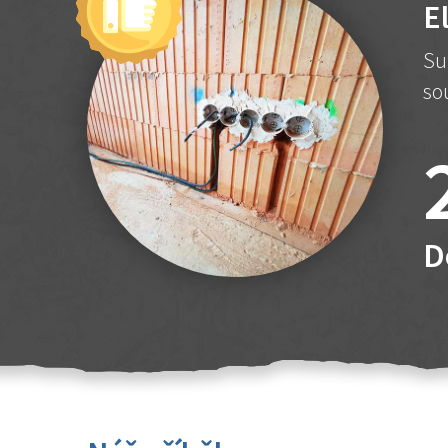
E
Su
so
D