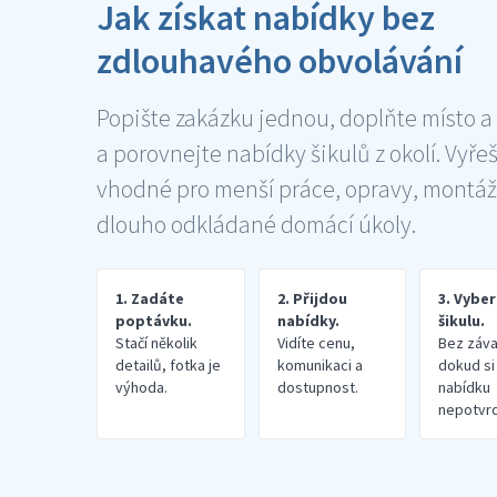
Jak získat nabídky bez
zdlouhavého obvolávání
Popište zakázku jednou, doplňte místo a
a porovnejte nabídky šikulů z okolí. Vyře
vhodné pro menší práce, opravy, montáž
dlouho odkládané domácí úkoly.
1. Zadáte
2. Přijdou
3. Vybe
poptávku.
nabídky.
šikulu.
Stačí několik
Vidíte cenu,
Bez záva
detailů, fotka je
komunikaci a
dokud si
výhoda.
dostupnost.
nabídku
nepotvrd