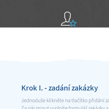
Sami hodnotíte schopnosti šikulů
Ověření šikulové
Krok I. - zadání zakázky
Jednoduše klikněte na tlačítko přidání z
Za pár minut vyplníte formulář zakázky a