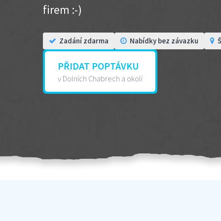
firem :-)
Zadání zdarma
Nabídky bez závazku
Š
PŘIDAT POPTÁVKU
v Dolních Chabrech a okolí