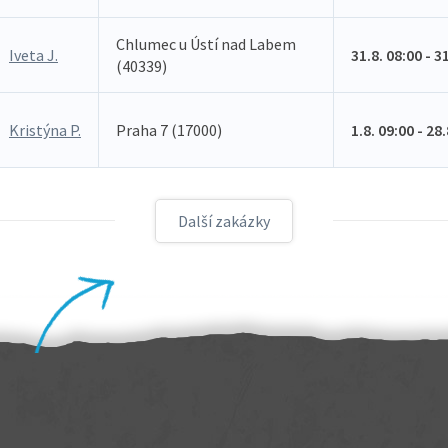
Chlumec u Ústí nad Labem
Iveta J.
31.8. 08:00 - 3
(40339)
Kristýna P.
Praha 7 (17000)
1.8. 09:00 - 28
Další zakázky