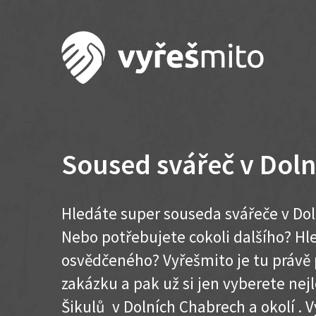
Soused svářeč v Dol
Hledáte super souseda svářeče v Dol
Nebo potřebujete cokoli dalšího? H
osvědčeného? Vyřešmito je tu právě 
zakázku a pak už si jen vyberete nej
Šikulů v Dolních Chabrech a okolí . Vy