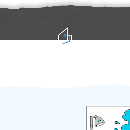
Práci hradíte po výkonu na místě
Odměna po práci