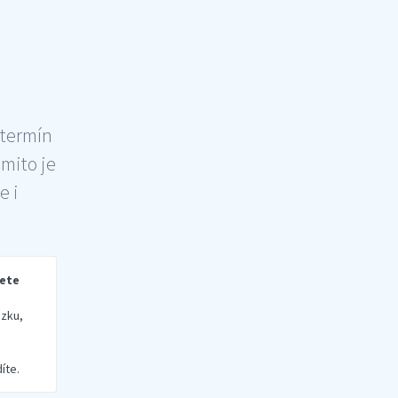
 termín
šmito je
e i
rete
zku,
íte.