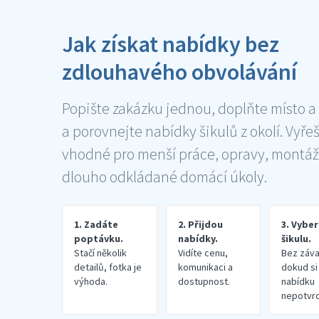
Jak získat nabídky bez
zdlouhavého obvolávání
Popište zakázku jednou, doplňte místo a
a porovnejte nabídky šikulů z okolí. Vyře
vhodné pro menší práce, opravy, montáž
dlouho odkládané domácí úkoly.
1. Zadáte
2. Přijdou
3. Vybe
poptávku.
nabídky.
šikulu.
Stačí několik
Vidíte cenu,
Bez záva
detailů, fotka je
komunikaci a
dokud si
výhoda.
dostupnost.
nabídku
nepotvrd