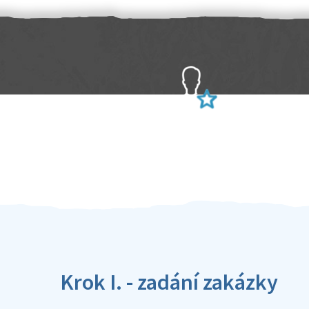
Sami hodnotíte schopnosti šikulů
Ověření šikulové
Krok I. - zadání zakázky