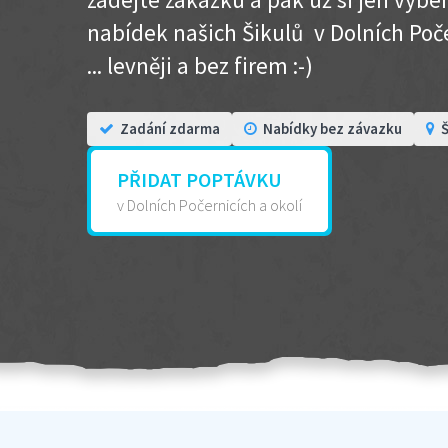
nabídek našich Šikulů v Dolních Poče
... levněji a bez firem :-)
Zadání zdarma
Nabídky bez závazku
Š
PŘIDAT POPTÁVKU
v Dolních Počernicích a okolí