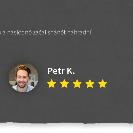
hu a následně začal shánět náhradní
Petr K.