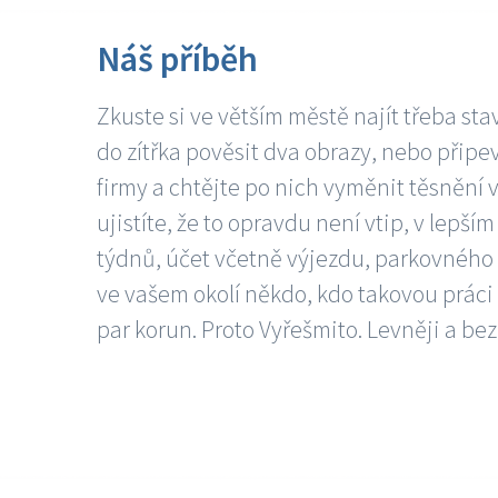
Náš příběh
Zkuste si ve větším městě najít třeba sta
do zítřka pověsit dva obrazy, nebo připev
firmy a chtějte po nich vyměnit těsnění v
ujistíte, že to opravdu není vtip, v lepš
týdnů, účet včetně výjezdu, parkovného a
ve vašem okolí někdo, kdo takovou práci
par korun. Proto Vyřešmito. Levněji a bez