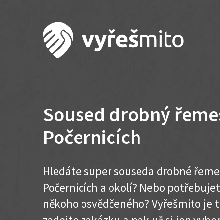
Soused drobný řemes
Počernicích
Hledáte super souseda drobné řemes
Počernicích a okolí? Nebo potřebujet
někoho osvědčeného? Vyřešmito je t
zadejte zakázku a pak už si jen vyber