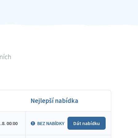
lních
Nejlepší nabídka
1.8. 00:00
BEZ NABÍDKY
Dát nabídku