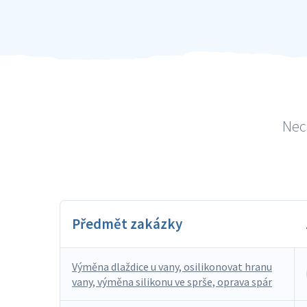
Nech
Předmět zakázky
Výměna dlaždice u vany, osilikonovat hranu
vany, výměna silikonu ve sprše, oprava spár