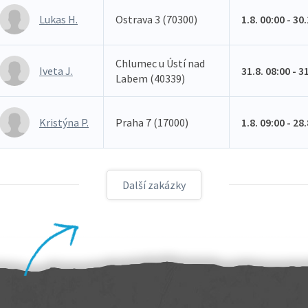
Lukas H.
Ostrava 3 (70300)
1.8. 00:00 - 30
Chlumec u Ústí nad
Iveta J.
31.8. 08:00 - 3
Labem (40339)
Kristýna P.
Praha 7 (17000)
1.8. 09:00 - 28
Další zakázky