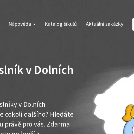
Nápověda
Katalog šikulů
Aktuální zakázky
lník v Dolních
lníky v Dolních
e cokoli dalšího? Hledáte
u právě pro vás. Zdarma
ete nejlepší z