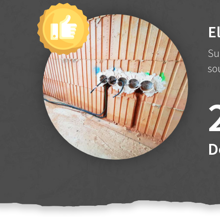
E
Su
so
D