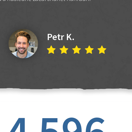
Petr K.
4 596