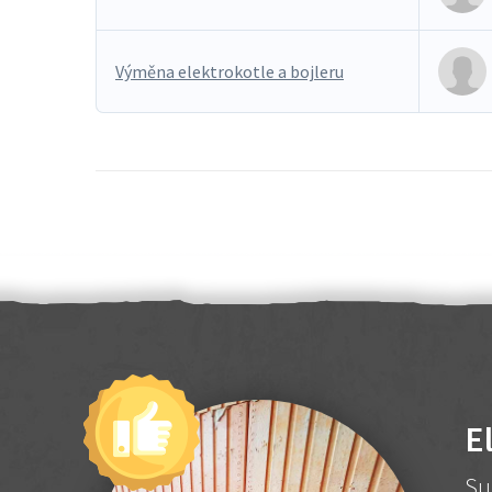
Výměna elektrokotle a bojleru
E
Su