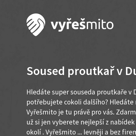
Soused proutkař v D
Hledáte super souseda proutkaře v D
potřebujete cokoli dalšího? Hledát
Vyřešmito je tu právě pro vás. Zdar
už si jen vyberete nejlepší z nabídek
okolí . Vyřešmito ... levněji a bez firem