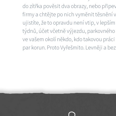
do zítřka pověsit dva obrazy, nebo připev
firmy a chtějte po nich vyměnit těsnění v
ujistíte, že to opravdu není vtip, v lepš
týdnů, účet včetně výjezdu, parkovného a
ve vašem okolí někdo, kdo takovou práci
par korun. Proto Vyřešmito. Levněji a bez