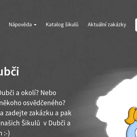
Nápověda
Katalog šikulů
Aktuální zakázky
ubči
ubči a okolí? Nebo
e někoho osvědčeného?
ma zadejte zakázku a pak
 našich Šikulů v Dubči a
 :-)