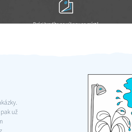
Práci hradíte po výkonu na místě
Odměna po práci
akázky.
 pak už
ám
 ,