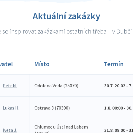
Aktuální zakázky
se inspirovat zakázkami ostatních třeba i v Dubči 
vatel
Místo
Termín
Petr N.
Odolena Voda (25070)
30.7. 20:02 - 7
Lukas H.
Ostrava 3 (70300)
1.8. 00:00 - 30
Chlumec u Ústí nad Labem
Iveta J.
31.8. 08:00 - 3