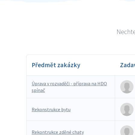
Nechte 
Předmět zakázky
Zada
Úprava v rozvaděči - příprava na HDO
spínač
Rekonstrukce bytu
Rekontrukce zděné chaty