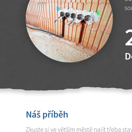
so
D
Náš příběh
Zkuste si ve větším městě najít třeba sta