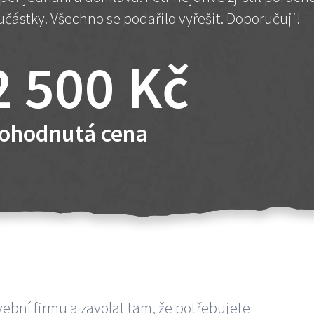
učástky. Všechno se podařilo vyřešit. Doporučuji!
2 500 Kč
ohodnutá cena
vební firmu a zavolat tam, že potřebujete