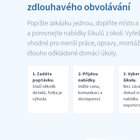
zdlouhavého obvolávání
Popište zakázku jednou, doplňte místo a
a porovnejte nabídky šikulů z okolí. Vyře
vhodné pro menší práce, opravy, montáž
dlouho odkládané domácí úkoly.
1. Zadáte
2. Přijdou
3. Vybe
poptávku.
nabídky.
šikulu.
Stačí několik
Vidíte cenu,
Bez záva
detailů, fotka je
komunikaci a
dokud si
výhoda.
dostupnost.
nabídku
nepotvrd