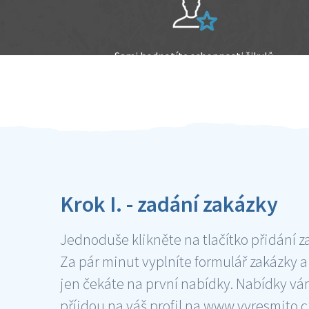
Sami hodnotíte schopnosti šikulů
Ověření šikulové
Krok I. - zadání zakázky
Jednoduše klikněte na tlačítko přidání z
Za pár minut vyplníte formulář zakázky a
jen čekáte na první nabídky. Nabídky v
příjdou na váš profil na www.vyresmito.cz