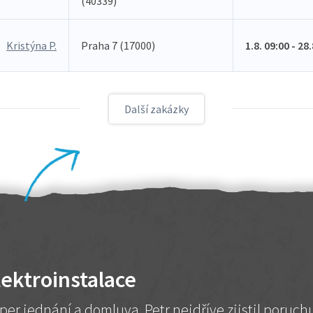
(40339)
Kristýna P.
Praha 7 (17000)
1.8. 09:00 - 28
Další zakázky
lektroinstalace
per jednání a domluva. Petr nejdříve zjistil poruc