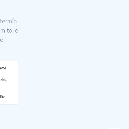
 termín
šmito je
e i
rete
zku,
íte.