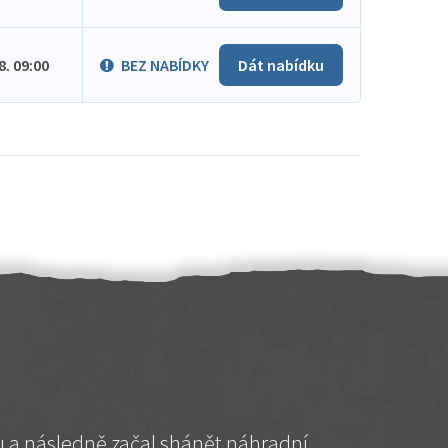
.8. 09:00
BEZ NABÍDKY
Dát nabídku
hu a následně začal shánět náhradní