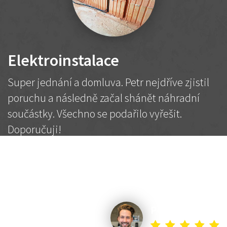
Elektroinstalace
Super jednání a domluva. Petr nejdříve zjistil
poruchu a následně začal shánět náhradní
součástky. Všechno se podařilo vyřešit.
Doporučuji!
2 500 Kč
Dohodnutá cena
Petr K.