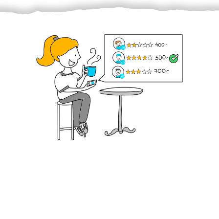
Krok III. - Hodnocení
Vybraný šikula vaše zadání po domluvě a v souladu s
jeho nabídkou vyřeší. Po splnění úkolu mu náleží
dohodnutá odměna. Zda proběhlo vše jak mělo, se