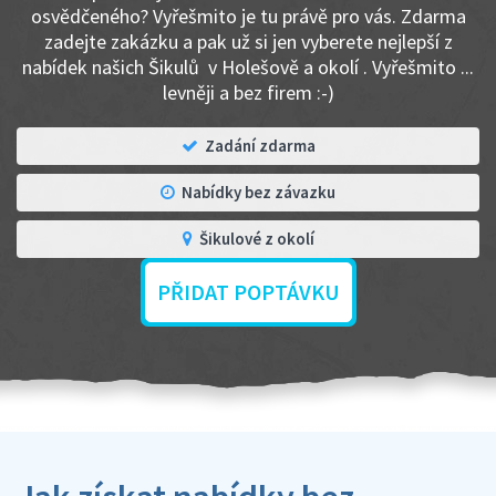
osvědčeného? Vyřešmito je tu právě pro vás. Zdarma
zadejte zakázku a pak už si jen vyberete nejlepší z
nabídek našich Šikulů v Holešově a okolí . Vyřešmito ...
levněji a bez firem :-)
Zadání zdarma
Nabídky bez závazku
Šikulové z okolí
PŘIDAT POPTÁVKU