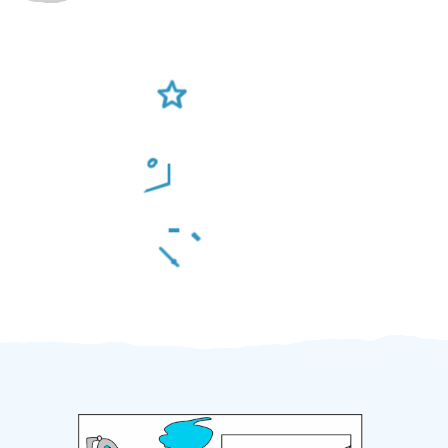
Ověření šikulové
Odměna po práci
Za 2 minuty