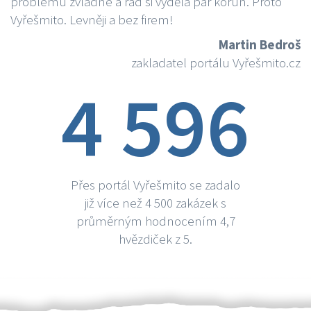
problému zvládne a rád si vydělá par korun. Proto
Vyřešmito. Levněji a bez firem!
Martin Bedroš
zakladatel portálu Vyřešmito.cz
4 596
Přes portál Vyřešmito se zadalo
již více než 4 500 zakázek s
průměrným hodnocením 4,7
hvězdiček z 5.