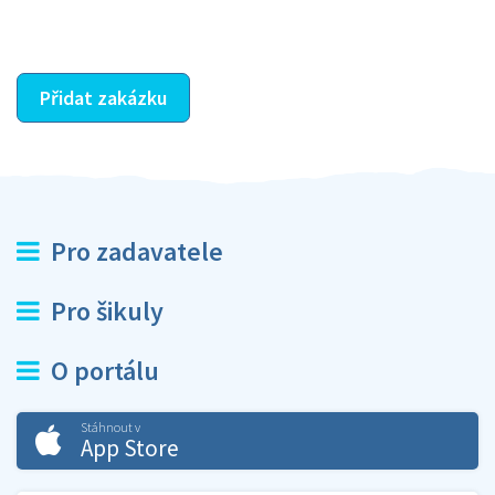
ostatní dozví z vašeho vzájemného hodnocení. A
máte vyřešeno :-)
Přidat zakázku
Pro zadavatele
Pro šikuly
O portálu
Stáhnout v
App Store