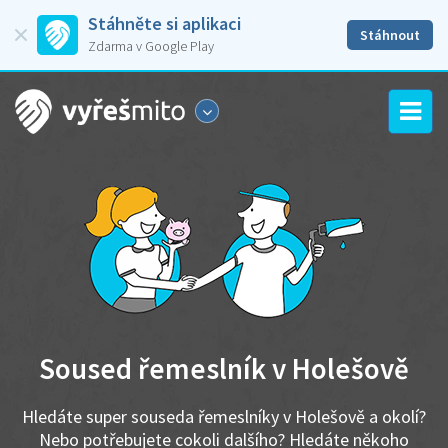
Stáhněte si aplikaci
Stáhnout
Zdarma v Google Play
Soused řemeslník v Holešově
Hledáte super souseda řemeslníky v Holešově a okolí?
Nebo potřebujete cokoli dalšího? Hledáte někoho