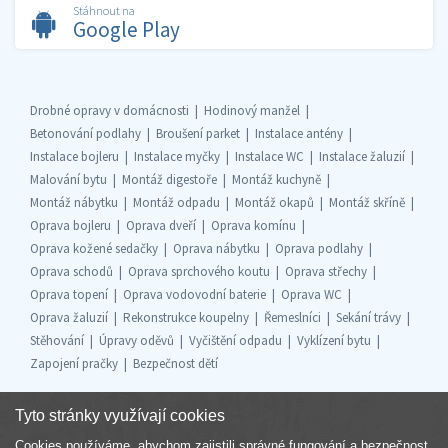
Stáhnout na
Google Play
Drobné opravy v domácnosti
Hodinový manžel
Betonování podlahy
Broušení parket
Instalace antény
Instalace bojleru
Instalace myčky
Instalace WC
Instalace žaluzií
Malování bytu
Montáž digestoře
Montáž kuchyně
Montáž nábytku
Montáž odpadu
Montáž okapů
Montáž skříně
Oprava bojleru
Oprava dveří
Oprava komínu
Oprava kožené sedačky
Oprava nábytku
Oprava podlahy
Oprava schodů
Oprava sprchového koutu
Oprava střechy
Oprava topení
Oprava vodovodní baterie
Oprava WC
Oprava žaluzií
Rekonstrukce koupelny
Řemeslníci
Sekání trávy
Stěhování
Úpravy oděvů
Vyčištění odpadu
Vyklízení bytu
Zapojení pračky
Bezpečnost dětí
Tyto stránky využívají cookies
Cookies používáme, abychom zajistili správné fungování a bezpečnost