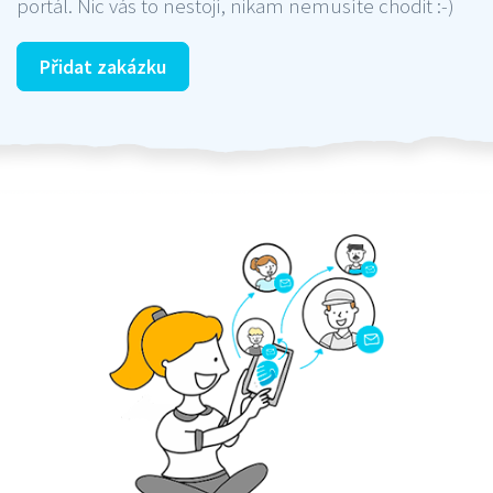
portál. Nic vás to nestojí, nikam nemusíte chodit :-)
Přidat zakázku