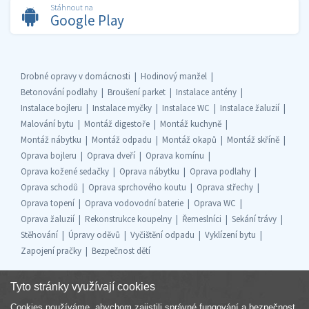
Stáhnout na
Google Play
Drobné opravy v domácnosti
Hodinový manžel
Betonování podlahy
Broušení parket
Instalace antény
Instalace bojleru
Instalace myčky
Instalace WC
Instalace žaluzií
Malování bytu
Montáž digestoře
Montáž kuchyně
Montáž nábytku
Montáž odpadu
Montáž okapů
Montáž skříně
Oprava bojleru
Oprava dveří
Oprava komínu
Oprava kožené sedačky
Oprava nábytku
Oprava podlahy
Oprava schodů
Oprava sprchového koutu
Oprava střechy
Oprava topení
Oprava vodovodní baterie
Oprava WC
Oprava žaluzií
Rekonstrukce koupelny
Řemeslníci
Sekání trávy
Stěhování
Úpravy oděvů
Vyčištění odpadu
Vyklízení bytu
Zapojení pračky
Bezpečnost dětí
Tyto stránky využívají cookies
Cookies používáme, abychom zajistili správné fungování a bezpečnost