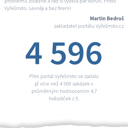
problému zvládne a rád si vydělá par korun. Proto
Vyřešmito. Levněji a bez firem!
Martin Bedroš
zakladatel portálu Vyřešmito.cz
4 596
Přes portál Vyřešmito se zadalo
již více než 4 500 zakázek s
průměrným hodnocením 4,7
hvězdiček z 5.