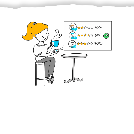
Krok III. - Hodnocení
Vybraný šikula vaše zadání po domluvě a v souladu s
jeho nabídkou vyřeší. Po splnění úkolu mu náleží
dohodnutá odměna. Zda proběhlo vše jak mělo, se