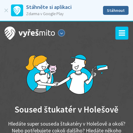
Stáhněte si aplikaci
Stáhnout
Zdarma v Google Play
Soused štukatér v Holešově
Hledáte super souseda štukatéry v Holešově a okolí?
Nebo potřebujete cokoli dalšího? Hledáte někoho