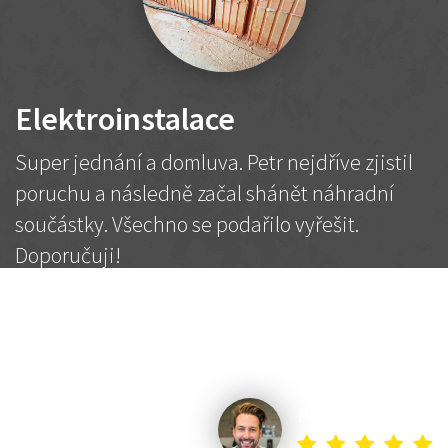
Elektroinstalace
Super jednání a domluva. Petr nejdříve zjistil
poruchu a následně začal shánět náhradní
součástky. Všechno se podařilo vyřešit.
Doporučuji!
2 500 Kč
Dohodnutá cena
Petr K.