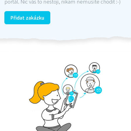
portál. Nic vás to nestojí, nikam nemusíte chodit :-)
Přidat zakázku