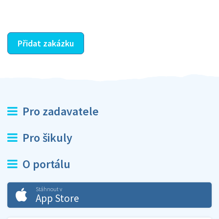
ostatní dozví z vašeho vzájemného hodnocení. A
máte vyřešeno :-)
Přidat zakázku
Pro zadavatele
Pro šikuly
O portálu
Stáhnout v
App Store