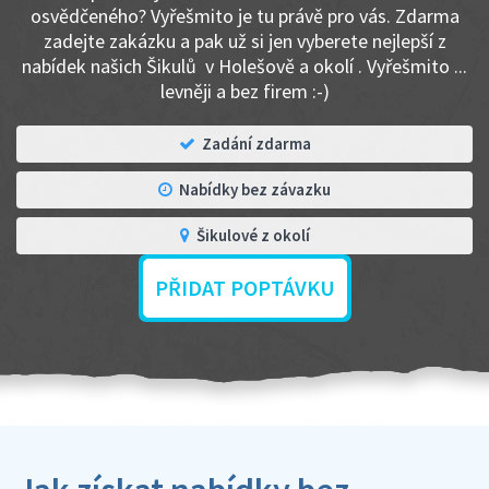
osvědčeného? Vyřešmito je tu právě pro vás. Zdarma
zadejte zakázku a pak už si jen vyberete nejlepší z
nabídek našich Šikulů v Holešově a okolí . Vyřešmito ...
levněji a bez firem :-)
Zadání zdarma
Nabídky bez závazku
Šikulové z okolí
PŘIDAT POPTÁVKU