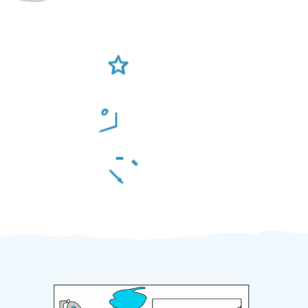
Ověření šikulové
Odměna po práci
Za 2 minuty