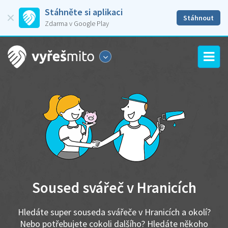
Stáhněte si aplikaci
Stáhnout
Zdarma v Google Play
Soused svářeč v Hranicích
Hledáte super souseda svářeče v Hranicích a okolí?
Nebo potřebujete cokoli dalšího? Hledáte někoho