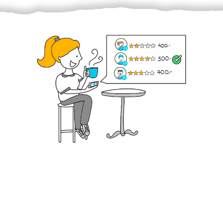
Krok III. - Hodnocení
Vybraný šikula vaše zadání po domluvě a v souladu s
jeho nabídkou vyřeší. Po splnění úkolu mu náleží
dohodnutá odměna. Zda proběhlo vše jak mělo, se