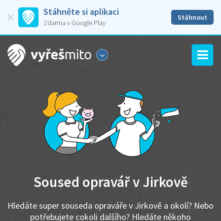
Stáhněte si aplikaci
Stáhnout
Zdarma v Google Play
Soused opravář v Jirkově
Hledáte super souseda opraváře v Jirkově a okolí? Nebo
potřebujete cokoli dalšího? Hledáte někoho