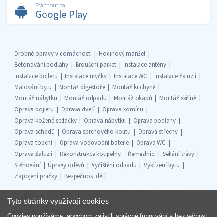
Stáhnout na
Google Play
Drobné opravy v domácnosti
Hodinový manžel
Betonování podlahy
Broušení parket
Instalace antény
Instalace bojleru
Instalace myčky
Instalace WC
Instalace žaluzií
Malování bytu
Montáž digestoře
Montáž kuchyně
Montáž nábytku
Montáž odpadu
Montáž okapů
Montáž skříně
Oprava bojleru
Oprava dveří
Oprava komínu
Oprava kožené sedačky
Oprava nábytku
Oprava podlahy
Oprava schodů
Oprava sprchového koutu
Oprava střechy
Oprava topení
Oprava vodovodní baterie
Oprava WC
Oprava žaluzií
Rekonstrukce koupelny
Řemeslníci
Sekání trávy
Stěhování
Úpravy oděvů
Vyčištění odpadu
Vyklízení bytu
Zapojení pračky
Bezpečnost dětí
Tyto stránky využívají cookies
Cookies používáme, abychom zajistili správné fungování a bezpečnost