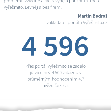
problému zvládne a rád si vydělá par korun. Proto
Vyřešmito. Levněji a bez firem!
Martin Bedroš
zakladatel portálu Vyřešmito.cz
4 596
Přes portál Vyřešmito se zadalo
již více než 4 500 zakázek s
průměrným hodnocením 4,7
hvězdiček z 5.