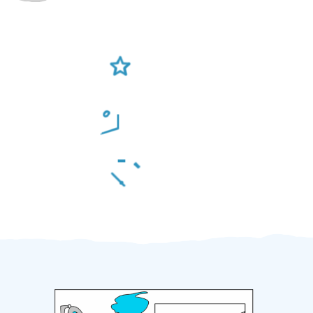
Ověření šikulové
Odměna po práci
Za 2 minuty