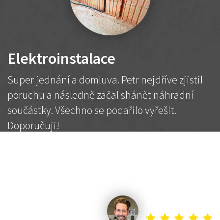
Elektroinstalace
Super jednání a domluva. Petr nejdříve zjistil
poruchu a následně začal shánět náhradní
součástky. Všechno se podařilo vyřešit.
Doporučuji!
2 500 Kč
Dohodnutá cena
Petr K.