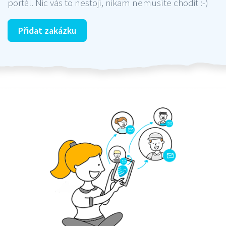
portál. Nic vás to nestojí, nikam nemusíte chodit :-)
Přidat zakázku