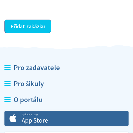
ostatní dozví z vašeho vzájemného hodnocení. A
máte vyřešeno :-)
Přidat zakázku
Pro zadavatele
Pro šikuly
O portálu
Stáhnout v
App Store