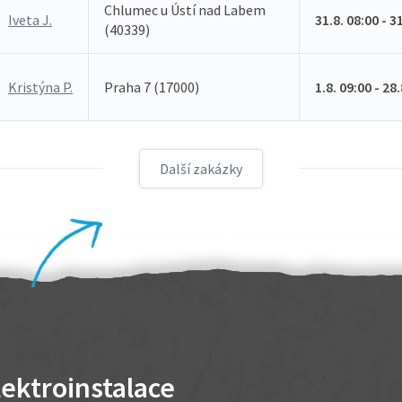
Chlumec u Ústí nad Labem
Iveta J.
31.8. 08:00 - 3
(40339)
Kristýna P.
Praha 7 (17000)
1.8. 09:00 - 28
Další zakázky
lektroinstalace