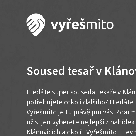
Soused tesař v Kláno
Hledáte super souseda tesaře v Klán
potřebujete cokoli dalšího? Hledát
Vyřešmito je tu právě pro vás. Zdar
už si jen vyberete nejlepší z nabídek
Klánovicích a okolí . Vyřešmito ... levn