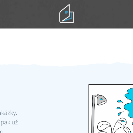
Práci hradíte po výkonu na místě
Odměna po práci
akázky.
 pak už
ám