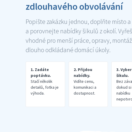
zdlouhavého obvolávání
Popište zakázku jednou, doplňte místo a
a porovnejte nabídky šikulů z okolí. Vyře
vhodné pro menší práce, opravy, montáž
dlouho odkládané domácí úkoly.
1. Zadáte
2. Přijdou
3. Vybe
poptávku.
nabídky.
šikulu.
Stačí několik
Vidíte cenu,
Bez záva
detailů, fotka je
komunikaci a
dokud si
výhoda.
dostupnost.
nabídku
nepotvrd