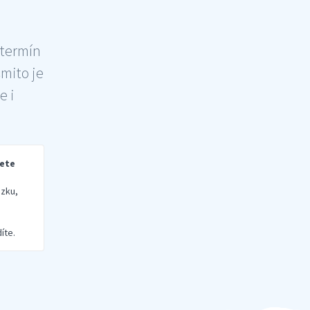
 termín
šmito je
e i
rete
zku,
íte.