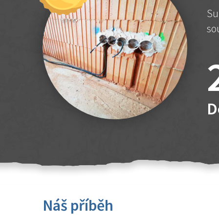
Su
so
D
Náš příběh