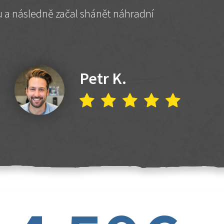
hu a následně začal shánět náhradní
Petr K.