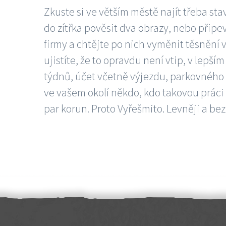
Zkuste si ve větším městě najít třeba sta
do zítřka pověsit dva obrazy, nebo připev
firmy a chtějte po nich vyměnit těsnění v
ujistíte, že to opravdu není vtip, v lepš
týdnů, účet včetně výjezdu, parkovného a
ve vašem okolí někdo, kdo takovou práci
par korun. Proto Vyřešmito. Levněji a bez