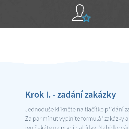
Sami hodnotíte schopnosti šikulů
Ověření šikulové
Krok I. - zadání zakázky
Jednoduše klikněte na tlačítko přidání z
Za pár minut vyplníte formulář zakázky a
jen čekáte na první nabídky. Nabídky v