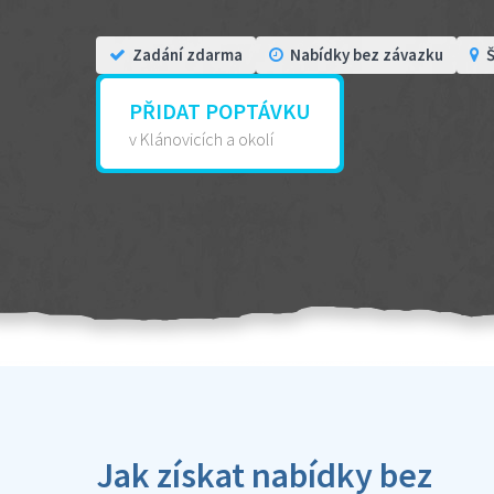
Zadání zdarma
Nabídky bez závazku
Š
PŘIDAT POPTÁVKU
v Klánovicích a okolí
Jak získat nabídky bez