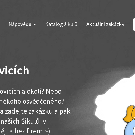
Nápověda
Katalog šikulů
Aktuální zakázky
vicích
ovicích a okolí? Nebo
e někoho osvědčeného?
ma zadejte zakázku a pak
 našich Šikulů v
ěji a bez firem :-)