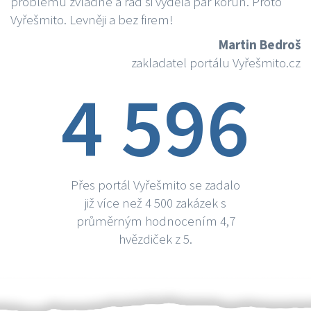
problému zvládne a rád si vydělá par korun. Proto
Vyřešmito. Levněji a bez firem!
Martin Bedroš
zakladatel portálu Vyřešmito.cz
4 596
Přes portál Vyřešmito se zadalo
již více než 4 500 zakázek s
průměrným hodnocením 4,7
hvězdiček z 5.