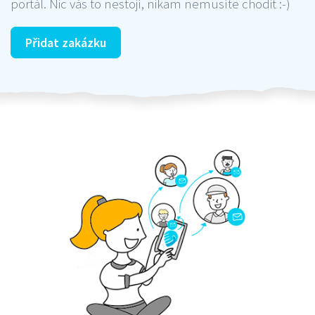
portál. Nic vás to nestojí, nikam nemusíte chodit :-)
Přidat zakázku