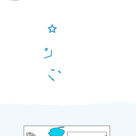
Ověření šikulové
Odměna po práci
Za 2 minuty