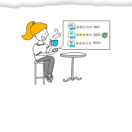
Krok III. - Hodnocení
Vybraný šikula vaše zadání po domluvě a v souladu s
jeho nabídkou vyřeší. Po splnění úkolu mu náleží
dohodnutá odměna. Zda proběhlo vše jak mělo, se