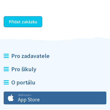
ostatní dozví z vašeho vzájemného hodnocení. A
máte vyřešeno :-)
Přidat zakázku
Pro zadavatele
Pro šikuly
O portálu
Stáhnout v
App Store