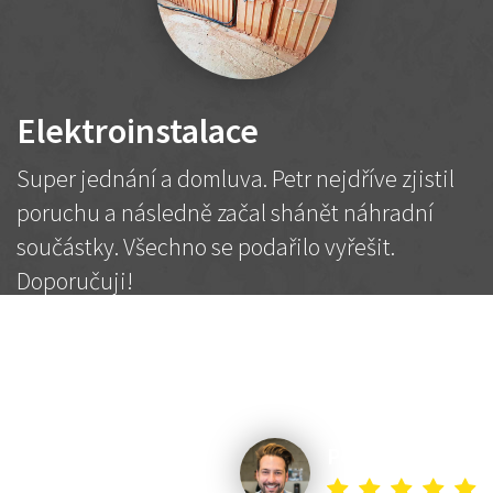
Elektroinstalace
Super jednání a domluva. Petr nejdříve zjistil
poruchu a následně začal shánět náhradní
součástky. Všechno se podařilo vyřešit.
Doporučuji!
2 500 Kč
Dohodnutá cena
Petr K.