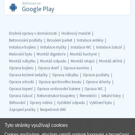
Stáhnout na
Google Play
Drobné opravy v domácnosti
Hodinový manžel
Betonování podlahy
Broušení parket
Instalace antény
Instalace bojleru
Instalace myčky
Instalace WC
Instalace žaluzií
Malování bytu
Montáž digestoře
Montáž kuchyně
Montáž nábytku
Montáž odpadu
Montáž okapů
Montáž skříně
Oprava bojleru
Oprava dveří
Oprava komínu
Oprava kožené sedačky
Oprava nábytku
Oprava podlahy
Oprava schodů
Oprava sprchového koutu
Oprava střechy
Oprava topení
Oprava vodovodní baterie
Oprava WC
Oprava žaluzií
Rekonstrukce koupelny
Řemeslníci
Sekání trávy
Stěhování
Úpravy oděvů
Vyčištění odpadu
Vyklízení bytu
Zapojení pračky
Bezpečnost dětí
Tyto stránky využívají cookies
Cookies používáme, abychom zajistili správné fungování a bezpečnost