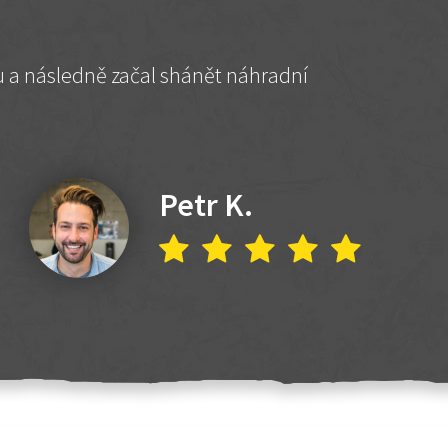
hu a následně začal shánět náhradní
Petr K.