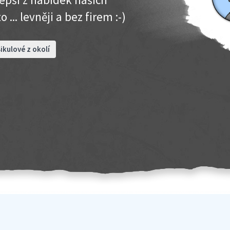
 ... levněji a bez firem :-)
ikulové z okolí