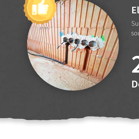
E
Su
so
D