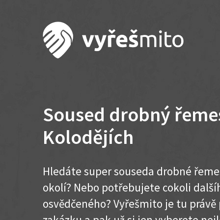
Soused drobný řemes
Kolodějích
Hledáte super souseda drobné řemes
okolí? Nebo potřebujete cokoli dalš
osvědčeného? Vyřešmito je tu právě 
zakázku a pak už si jen vyberete nej