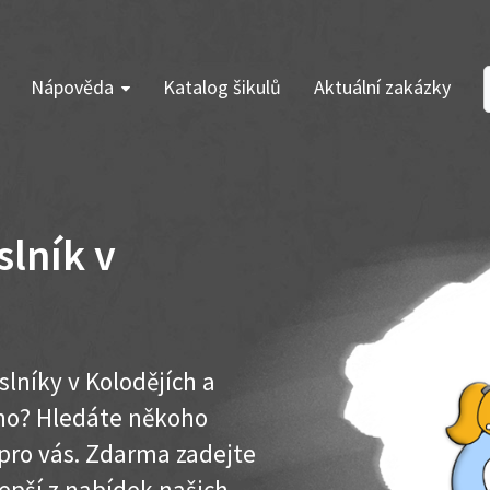
Nápověda
Katalog šikulů
Aktuální zakázky
lník v
lníky v Kolodějích a
ího? Hledáte někoho
pro vás. Zdarma zadejte
lepší z nabídek našich