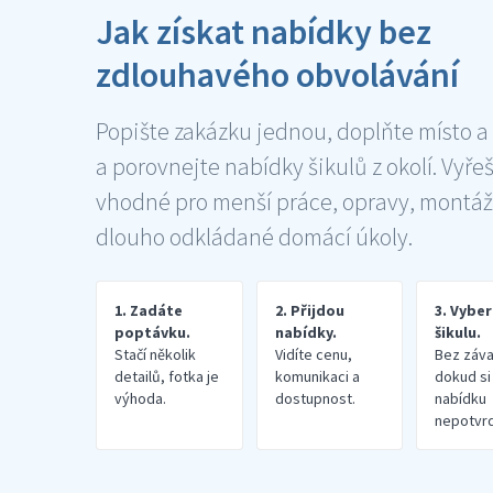
Jak získat nabídky bez
zdlouhavého obvolávání
Popište zakázku jednou, doplňte místo a
a porovnejte nabídky šikulů z okolí. Vyře
vhodné pro menší práce, opravy, montáž
dlouho odkládané domácí úkoly.
1. Zadáte
2. Přijdou
3. Vybe
poptávku.
nabídky.
šikulu.
Stačí několik
Vidíte cenu,
Bez záva
detailů, fotka je
komunikaci a
dokud si
výhoda.
dostupnost.
nabídku
nepotvrd