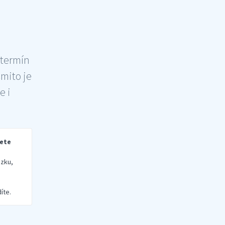
 termín
šmito je
e i
rete
zku,
íte.