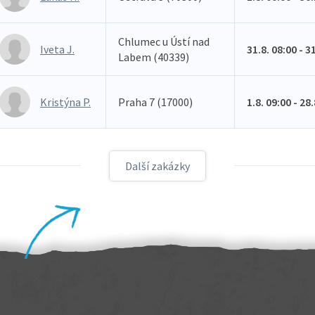
Chlumec u Ústí nad
Iveta J.
31.8. 08:00 - 3
Labem (40339)
Kristýna P.
Praha 7 (17000)
1.8. 09:00 - 28
Další zakázky