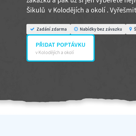
Šikulů v Kolodějích a okolí . Vyřešmito
Zadání zdarma
Nabídky bez závazku
Š
PŘIDAT POPTÁVKU
v Kolodějích a okolí