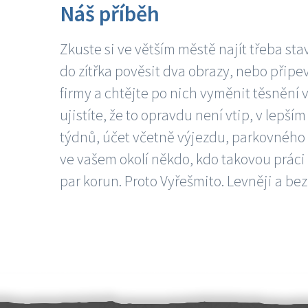
Náš příběh
Zkuste si ve větším městě najít třeba sta
do zítřka pověsit dva obrazy, nebo připev
firmy a chtějte po nich vyměnit těsnění v
ujistíte, že to opravdu není vtip, v lepš
týdnů, účet včetně výjezdu, parkovného a
ve vašem okolí někdo, kdo takovou práci
par korun. Proto Vyřešmito. Levněji a bez