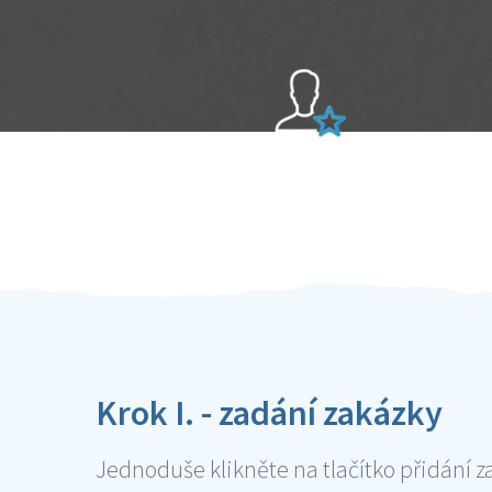
Sami hodnotíte schopnosti šikulů
Ověření šikulové
Krok I. - zadání zakázky
Jednoduše klikněte na tlačítko přidání z