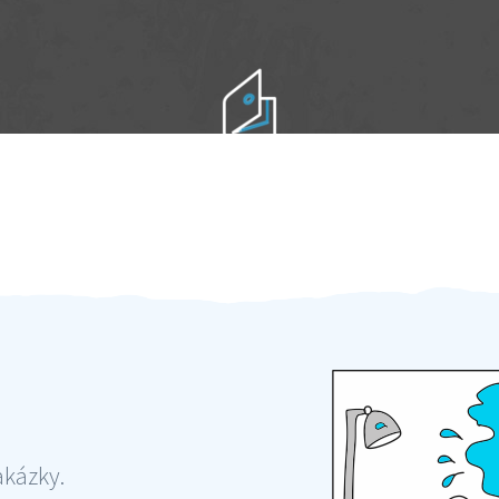
Práci hradíte po výkonu na místě
Odměna po práci
akázky.