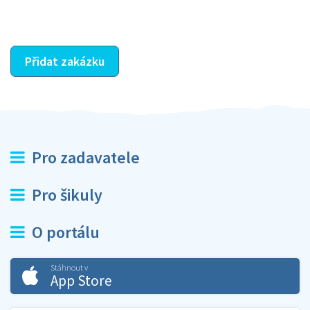
ostatní dozví z vašeho vzájemného hodnocení. A
máte vyřešeno :-)
Přidat zakázku
Pro zadavatele
Pro šikuly
O portálu
Stáhnout v
App Store