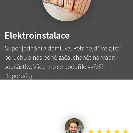
Elektroinstalace
Super jednání a domluva. Petr nejdříve zjistil
poruchu a následně začal shánět náhradní
součástky. Všechno se podařilo vyřešit.
Doporučuji!
2 500 Kč
Dohodnutá cena
Petr K.