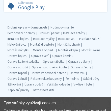
Stáhnout na
Google Play
Drobné opravy v domácnosti
Hodinový manžel
Betonování podlahy
Broušení parket
Instalace antény
Instalace bojleru
Instalace myčky
Instalace WC
Instalace žaluzií
Malování bytu
Montáž digestoře
Montáž kuchyně
Montáž nábytku
Montáž odpadu
Montáž okapů
Montáž skříně
Oprava bojleru
Oprava dveří
Oprava komínu
Oprava kožené sedačky
Oprava nábytku
Oprava podlahy
Oprava schodů
Oprava sprchového koutu
Oprava střechy
Oprava topení
Oprava vodovodní baterie
Oprava WC
Oprava žaluzií
Rekonstrukce koupelny
Řemeslníci
Sekání trávy
Stěhování
Úpravy oděvů
Vyčištění odpadu
Vyklízení bytu
Zapojení pračky
Bezpečnost dětí
Tyto stránky využívají cookies
Cookies používáme, abychom zajistili správné fungování a bezpečnost