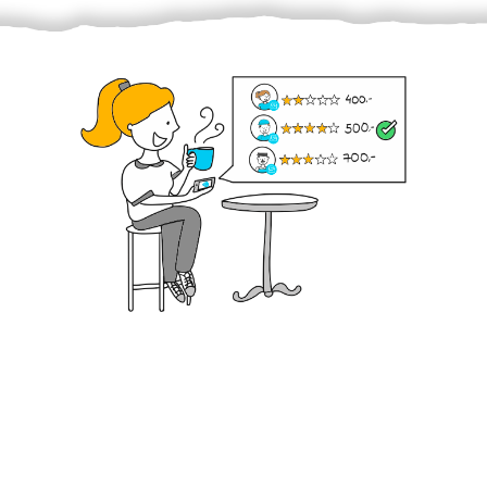
Krok III. - Hodnocení
Vybraný šikula vaše zadání po domluvě a v souladu s
jeho nabídkou vyřeší. Po splnění úkolu mu náleží
dohodnutá odměna. Zda proběhlo vše jak mělo, se