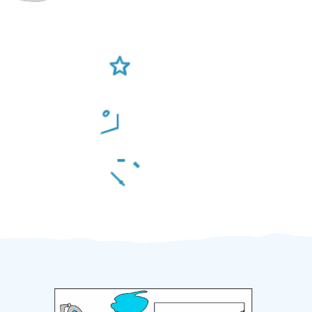
Ověření šikulové
Odměna po práci
Za 2 minuty