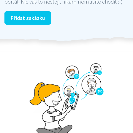
portál. Nic vás to nestojí, nikam nemusíte chodit :-)
Přidat zakázku