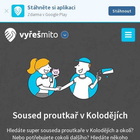
Stáhněte si aplikaci
Stáhnout
Zdarma v Google Play
Soused proutkař v Kolodějích
Hledáte super souseda proutkaře v Kolodějích a okolí?
Nebo potřebujete cokoli dalšího? Hledáte někoho