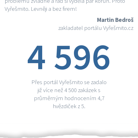
problému zvládne a rád si vydělá par korun. Proto
Vyřešmito. Levněji a bez firem!
Martin Bedroš
zakladatel portálu Vyřešmito.cz
4 596
Přes portál Vyřešmito se zadalo
již více než 4 500 zakázek s
průměrným hodnocením 4,7
hvězdiček z 5.