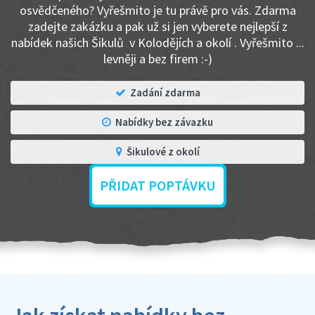
osvědčeného? Vyřešmito je tu právě pro vás. Zdarma
zadejte zakázku a pak už si jen vyberete nejlepší z
nabídek našich Šikulů v Kolodějích a okolí . Vyřešmito ...
levněji a bez firem :-)
Zadání zdarma
Nabídky bez závazku
Šikulové z okolí
PŘIDAT POPTÁVKU