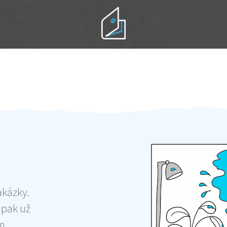
Práci hradíte po výkonu na místě
Odměna po práci
akázky.
 pak už
ám