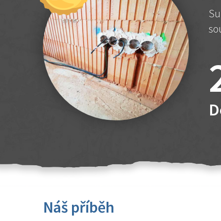
Su
so
D
Náš příběh