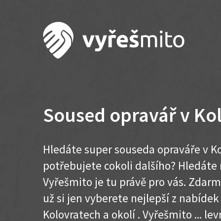
Soused opravář v Ko
Hledáte super souseda opraváře v Ko
potřebujete cokoli dalšího? Hledát
Vyřešmito je tu právě pro vás. Zdar
už si jen vyberete nejlepší z nabídek
Kolovratech a okolí . Vyřešmito ... lev