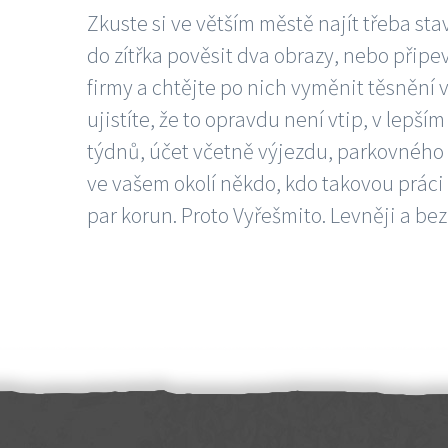
Zkuste si ve větším městě najít třeba sta
do zítřka pověsit dva obrazy, nebo připev
firmy a chtějte po nich vyměnit těsnění v
ujistíte, že to opravdu není vtip, v lepš
týdnů, účet včetně výjezdu, parkovného a
ve vašem okolí někdo, kdo takovou práci
par korun. Proto Vyřešmito. Levněji a bez