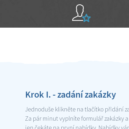
Sami hodnotíte schopnosti šikulů
Ověření šikulové
Krok I. - zadání zakázky
Jednoduše klikněte na tlačítko přidání z
Za pár minut vyplníte formulář zakázky a
jen čekáte na první nabídky. Nabídky v