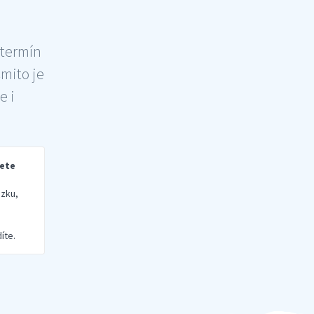
 termín
šmito je
e i
rete
zku,
íte.