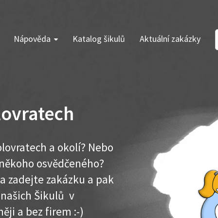
Nápověda
Katalog šikulů
Aktuální zakázky
lovratech
lovratech a okolí? Nebo
e někoho osvědčeného?
ma zadejte zakázku a pak
 našich Šikulů v
něji a bez firem :-)