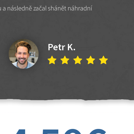
hu a následně začal shánět náhradní
Petr K.