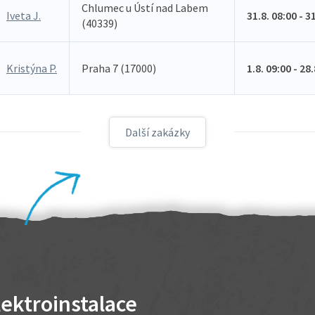
Chlumec u Ústí nad Labem
Iveta J.
31.8. 08:00 - 3
(40339)
Kristýna P.
Praha 7 (17000)
1.8. 09:00 - 28
Další zakázky
lektroinstalace