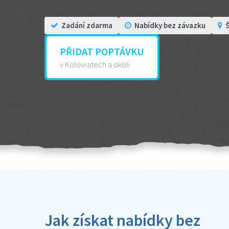
Zadání zdarma
Nabídky bez závazku
Š
PŘIDAT POPTÁVKU
v Kolovratech a okolí
Jak získat nabídky bez