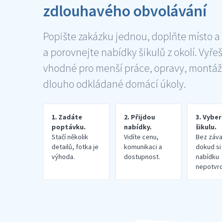
zdlouhavého obvolávání
Popište zakázku jednou, doplňte místo a
a porovnejte nabídky šikulů z okolí. Vyře
vhodné pro menší práce, opravy, montáž
dlouho odkládané domácí úkoly.
1. Zadáte
2. Přijdou
3. Vybe
poptávku.
nabídky.
šikulu.
Stačí několik
Vidíte cenu,
Bez záva
detailů, fotka je
komunikaci a
dokud si
výhoda.
dostupnost.
nabídku
nepotvrd