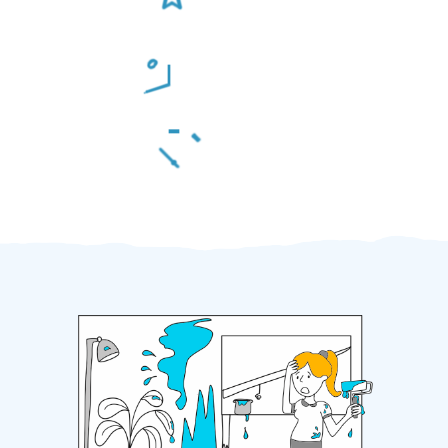
Odměna po práci
Za 2 minuty