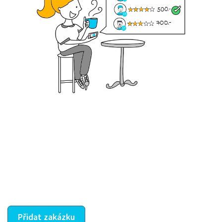
Krok III. - Hodnocení
Vybraný šikula vaše zadání po domluvě a v souladu s
jeho nabídkou vyřeší. Po splnění úkolu mu náleží
dohodnutá odměna. Zda proběhlo vše jak mělo, se
ostatní dozví z vašeho vzájemného hodnocení. A
máte vyřešeno :-)
Přidat zakázku