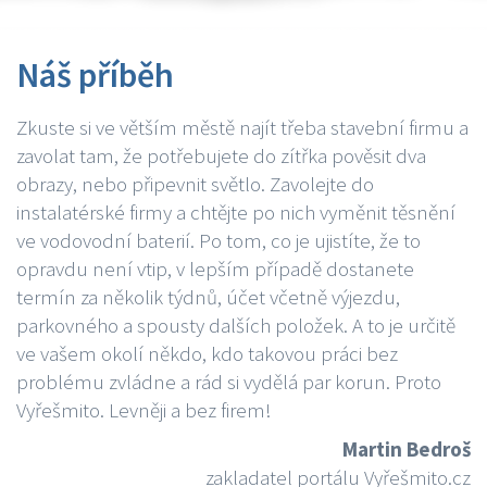
Náš příběh
Zkuste si ve větším městě najít třeba stavební firmu a
zavolat tam, že potřebujete do zítřka pověsit dva
obrazy, nebo připevnit světlo. Zavolejte do
instalatérské firmy a chtějte po nich vyměnit těsnění
ve vodovodní baterií. Po tom, co je ujistíte, že to
opravdu není vtip, v lepším případě dostanete
termín za několik týdnů, účet včetně výjezdu,
parkovného a spousty dalších položek. A to je určitě
ve vašem okolí někdo, kdo takovou práci bez
problému zvládne a rád si vydělá par korun. Proto
Vyřešmito. Levněji a bez firem!
Martin Bedroš
zakladatel portálu Vyřešmito.cz