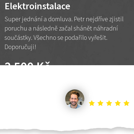
Elektroinstalace
Super jednání a domluva. Petr nejdříve zjistil
poruchu a následně začal shánět náhradní
součástky. Všechno se podařilo vyřešit.
Doporučuji!
2 500 Kč
Dohodnutá cena
Petr K.