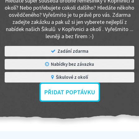
Hledáte super souseda drobné řemeslníky v Kopřivnici a
okolí? Nebo potřebujete cokoli dalšího? Hledáte někoho
osvědčeného? Vyřešmito je tu právě pro vás. Zdarma
zadejte zakázku a pak už si jen vyberete nejlepší z
nabídek našich Šikulů v Kopřivnici a okolí . Vyřešmito ...
levněji a bez firem :-)
Zadání zdarma
Nabídky bez závazku
Šikulové z okolí
PŘIDAT POPTÁVKU