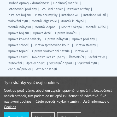
Drobné opravy v domácnosti
Hodinový manžel
Betonování podlahy
Broušení parket
Instalace antény
Instalace bojleru
Instalace myčky
Instalace WC
Instalace žaluzií
Malování bytu
Montáž digestoře
Montáž kuchyně
Montáž nábytku
Montáž odpadu
Montáž okapů
Montáž skříně
Oprava bojleru
Oprava dveří
Oprava komínu
Oprava kožené sedačky
Oprava nábytku
Oprava podlahy
Oprava schodů
Oprava sprchového koutu
Oprava střechy
Oprava topení
Oprava vodovodní baterie
Oprava WC
Oprava žaluzií
Rekonstrukce koupelny
Řemeslníci
Sekání trávy
Stěhování
Úpravy oděvů
Vyčištění odpadu
Vyklízení bytu
Zapojení pračky
Bezpečnost dětí
Tyto stránky využívají cookies
Cookies používáme, abychom zajistili správné fungování a bezpečnost
Součást skupiny
našich stránek, tím pádem co nejlepší zkušenost při návštěvě. Svá
nastavení cookies můžete později kdykoliv změnit.
Další informace o
Cookies