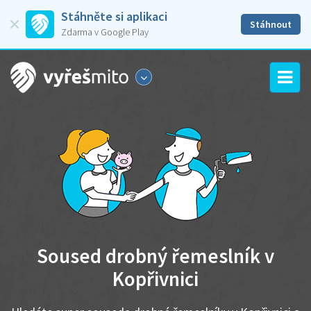
Stáhněte si aplikaci
Stáhnout
Zdarma v Google Play
Soused drobný řemeslník v
Kopřivnici