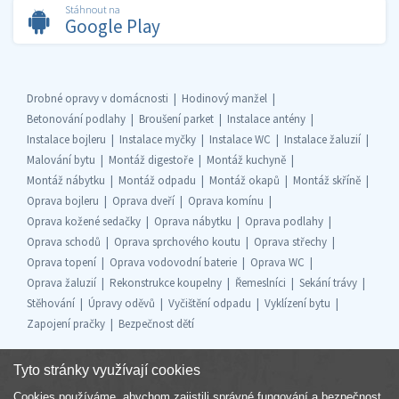
Stáhnout na
Google Play
Drobné opravy v domácnosti
Hodinový manžel
Betonování podlahy
Broušení parket
Instalace antény
Instalace bojleru
Instalace myčky
Instalace WC
Instalace žaluzií
Malování bytu
Montáž digestoře
Montáž kuchyně
Montáž nábytku
Montáž odpadu
Montáž okapů
Montáž skříně
Oprava bojleru
Oprava dveří
Oprava komínu
Oprava kožené sedačky
Oprava nábytku
Oprava podlahy
Oprava schodů
Oprava sprchového koutu
Oprava střechy
Oprava topení
Oprava vodovodní baterie
Oprava WC
Oprava žaluzií
Rekonstrukce koupelny
Řemeslníci
Sekání trávy
Stěhování
Úpravy oděvů
Vyčištění odpadu
Vyklízení bytu
Zapojení pračky
Bezpečnost dětí
Tyto stránky využívají cookies
Cookies používáme, abychom zajistili správné fungování a bezpečnost