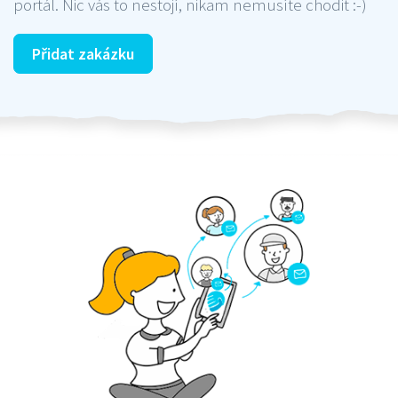
portál. Nic vás to nestojí, nikam nemusíte chodit :-)
Přidat zakázku