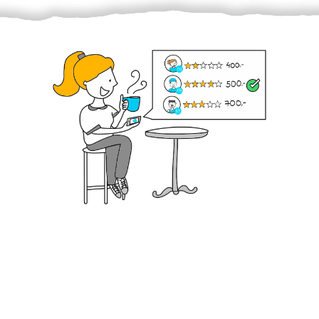
Krok III. - Hodnocení
Vybraný šikula vaše zadání po domluvě a v souladu s
jeho nabídkou vyřeší. Po splnění úkolu mu náleží
dohodnutá odměna. Zda proběhlo vše jak mělo, se