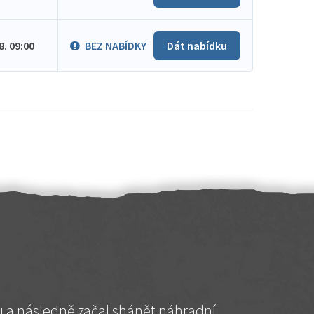
.8. 09:00
BEZ NABÍDKY
Dát nabídku
hu a následně začal shánět náhradní