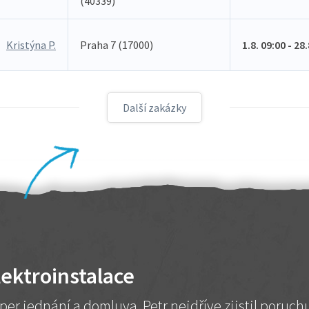
(40339)
Kristýna P.
Praha 7 (17000)
1.8. 09:00 - 28
Další zakázky
lektroinstalace
per jednání a domluva. Petr nejdříve zjistil poruc