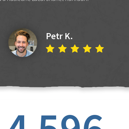
Petr K.
4 596