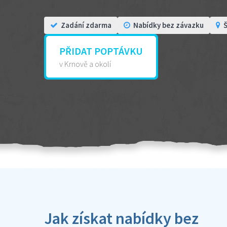
Zadání zdarma
Nabídky bez závazku
Š
PŘIDAT POPTÁVKU
v Krnově a okolí
Jak získat nabídky bez