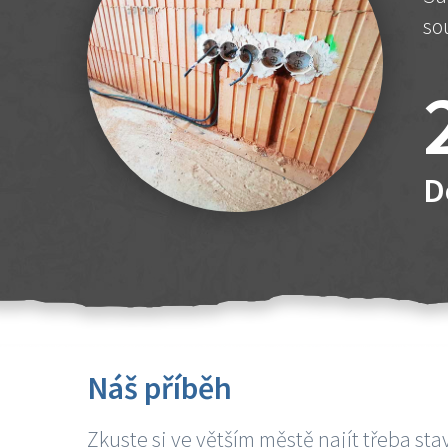
so
D
Náš příběh
Zkuste si ve větším městě najít třeba sta