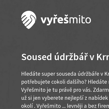
Soused údržbář v Kr
Hledáte super souseda údržbáře v K
potřebujete cokoli dalšího? Hledát
Vyřešmito je tu právě pro vás. Zdar
už si jen vyberete nejlepší z nabídek
okolí . Vyřešmito ... levněji a bez firem