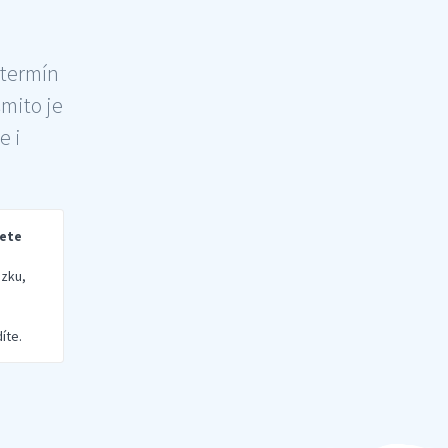
 termín
šmito je
e i
rete
zku,
íte.