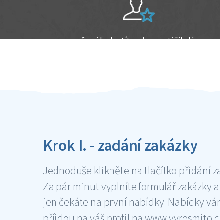
Sami hodnotíte schopnosti šikulů
Ověření šikulové
Krok I. - zadání zakázky
Jednoduše klikněte na tlačítko přidání z
Za pár minut vyplníte formulář zakázky a
jen čekáte na první nabídky. Nabídky v
příjdou na váš profil na www.vyresmito.cz