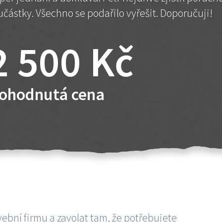
učástky. Všechno se podařilo vyřešit. Doporučuji!
2 500 Kč
ohodnutá cena
vební firmu a zavolat tam, že potřebujete