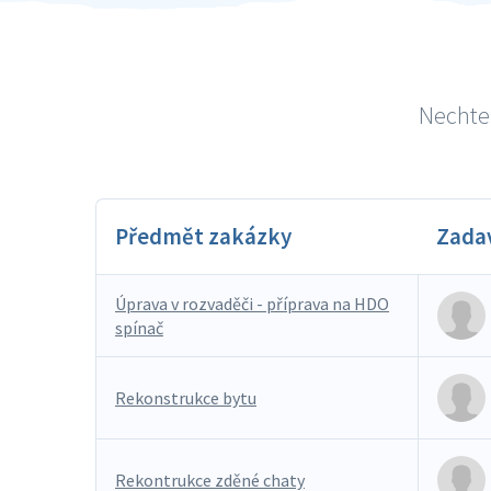
Nechte 
Předmět zakázky
Zada
Úprava v rozvaděči - příprava na HDO
spínač
Rekonstrukce bytu
Rekontrukce zděné chaty