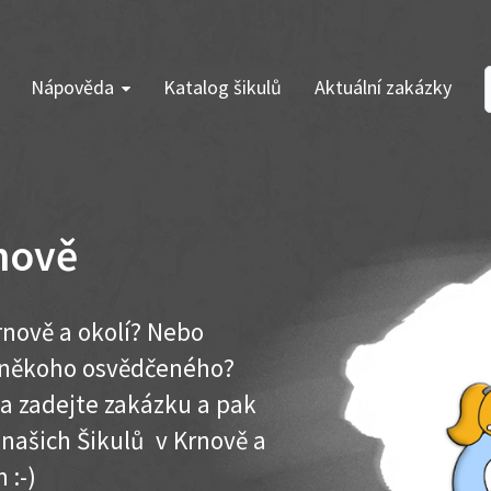
Nápověda
Katalog šikulů
Aktuální zakázky
nově
rnově a okolí? Nebo
e někoho osvědčeného?
ma zadejte zakázku a pak
 našich Šikulů v Krnově a
 :-)