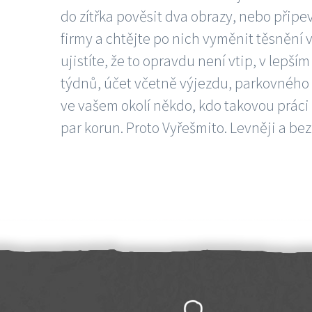
do zítřka pověsit dva obrazy, nebo připev
firmy a chtějte po nich vyměnit těsnění v
ujistíte, že to opravdu není vtip, v lepš
týdnů, účet včetně výjezdu, parkovného a
ve vašem okolí někdo, kdo takovou práci
par korun. Proto Vyřešmito. Levněji a bez