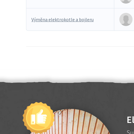
Výměna elektrokotle a bojleru
E
Su