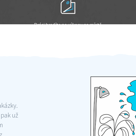
Práci hradíte po výkonu na místě
Odměna po práci
akázky.
 pak už
ám
 ,