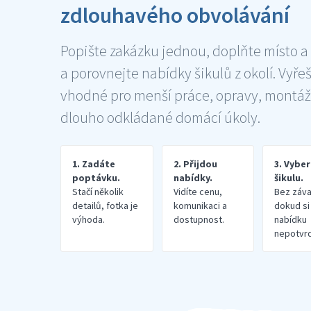
zdlouhavého obvolávání
Popište zakázku jednou, doplňte místo a
a porovnejte nabídky šikulů z okolí. Vyře
vhodné pro menší práce, opravy, montáž
dlouho odkládané domácí úkoly.
1. Zadáte
2. Přijdou
3. Vybe
poptávku.
nabídky.
šikulu.
Stačí několik
Vidíte cenu,
Bez záva
detailů, fotka je
komunikaci a
dokud si
výhoda.
dostupnost.
nabídku
nepotvrd