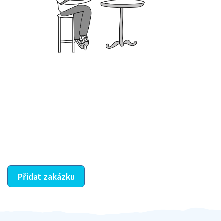
Krok III. - Hodnocení
Vybraný šikula vaše zadání po domluvě a v souladu s
jeho nabídkou vyřeší. Po splnění úkolu mu náleží
dohodnutá odměna. Zda proběhlo vše jak mělo, se
ostatní dozví z vašeho vzájemného hodnocení. A
máte vyřešeno :-)
Přidat zakázku