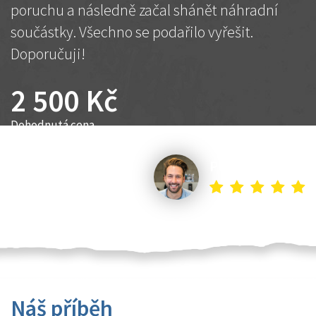
poruchu a následně začal shánět náhradní
součástky. Všechno se podařilo vyřešit.
Doporučuji!
2 500 Kč
Dohodnutá cena
Petr K.
Náš příběh