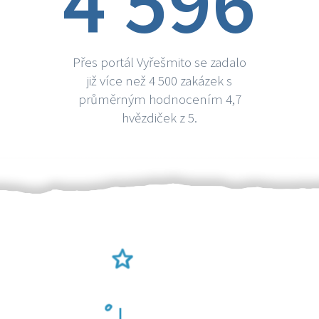
4 596
Přes portál Vyřešmito se zadalo
již více než 4 500 zakázek s
průměrným hodnocením 4,7
hvězdiček z 5.
Ověření šikulové
Odměna po práci