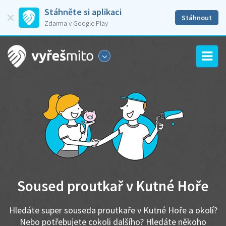
Stáhněte si aplikaci
Stáhnout
Zdarma v Google Play
Soused proutkař v Kutné Hoře
Hledáte super souseda proutkaře v Kutné Hoře a okolí?
Nebo potřebujete cokoli dalšího? Hledáte někoho