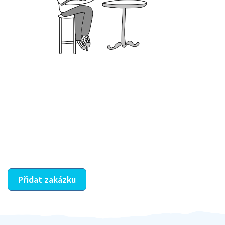
Krok III. - Hodnocení
Vybraný šikula vaše zadání po domluvě a v souladu s
jeho nabídkou vyřeší. Po splnění úkolu mu náleží
dohodnutá odměna. Zda proběhlo vše jak mělo, se
ostatní dozví z vašeho vzájemného hodnocení. A
máte vyřešeno :-)
Přidat zakázku