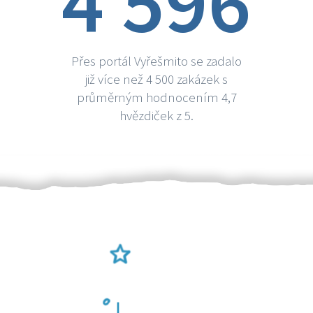
4 596
Přes portál Vyřešmito se zadalo
již více než 4 500 zakázek s
průměrným hodnocením 4,7
hvězdiček z 5.
Ověření šikulové
Odměna po práci