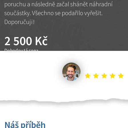
poruchu a následně začal shánět náhradní
součástky. Všechno se podařilo vyřešit.
Doporučuji!
2 500 Kč
Dohodnutá cena
Petr K.
Náš příběh