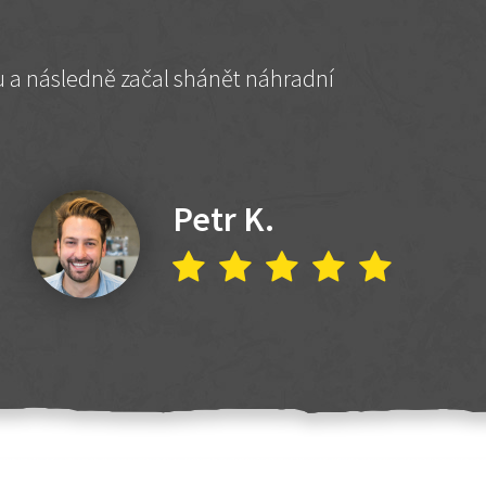
hu a následně začal shánět náhradní
Petr K.