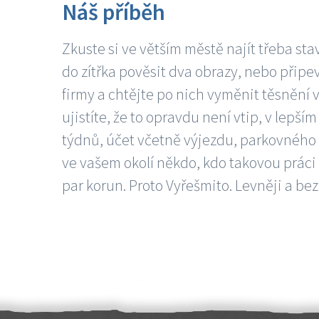
Náš příběh
Zkuste si ve větším městě najít třeba sta
do zítřka pověsit dva obrazy, nebo připev
firmy a chtějte po nich vyměnit těsnění v
ujistíte, že to opravdu není vtip, v lepš
týdnů, účet včetně výjezdu, parkovného a
ve vašem okolí někdo, kdo takovou práci
par korun. Proto Vyřešmito. Levněji a bez