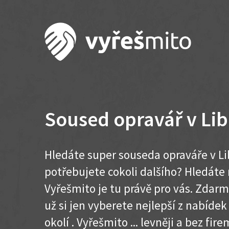
Soused opravář v Lib
Hledáte super souseda opraváře v Li
potřebujete cokoli dalšího? Hledát
Vyřešmito je tu právě pro vás. Zdar
už si jen vyberete nejlepší z nabídek
okolí . Vyřešmito ... levněji a bez firem