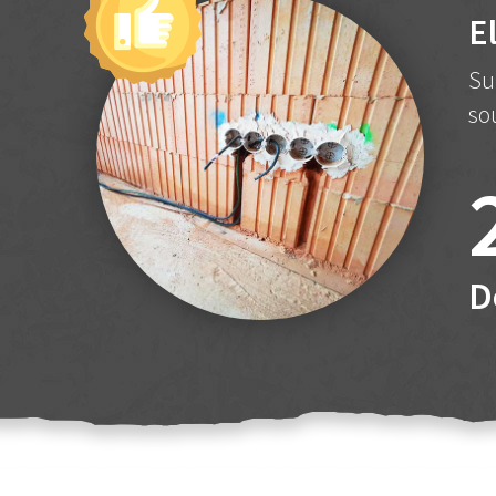
E
Su
so
D