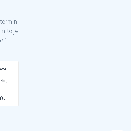
 termín
šmito je
e i
rete
zku,
íte.