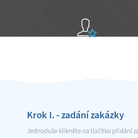
Sami hodnotíte schopnosti šikulů
Ověření šikulové
Krok I. - zadání zakázky
Jednoduše klikněte na tlačítko přidání z