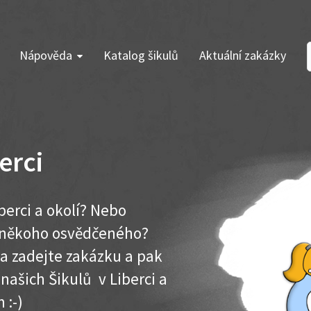
Nápověda
Katalog šikulů
Aktuální zakázky
erci
berci a okolí? Nebo
e někoho osvědčeného?
ma zadejte zakázku a pak
 našich Šikulů v Liberci a
 :-)