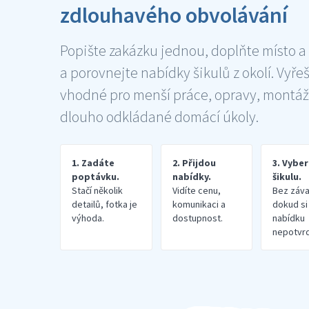
zdlouhavého obvolávání
Popište zakázku jednou, doplňte místo a
a porovnejte nabídky šikulů z okolí. Vyře
vhodné pro menší práce, opravy, montáž
dlouho odkládané domácí úkoly.
1. Zadáte
2. Přijdou
3. Vybe
poptávku.
nabídky.
šikulu.
Stačí několik
Vidíte cenu,
Bez záva
detailů, fotka je
komunikaci a
dokud si
výhoda.
dostupnost.
nabídku
nepotvrd