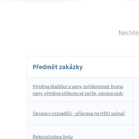
Nechte 
Předmět zakázky
Výměna dlaždice u vany, osilikonovat hranu
vany, výměna silikonu ve sprše, oprava spár
Úprava v rozvaděči - příprava na HDO spínač
Rekonstrukce bytu