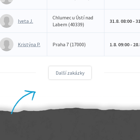
Chlumec u Ústí nad
Iveta J.
31.8. 08:00 - 3
Labem (40339)
Kristýna P.
Praha 7 (17000)
1.8. 09:00 - 28
Další zakázky