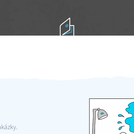
Práci hradíte po výkonu na místě
Odměna po práci
akázky.