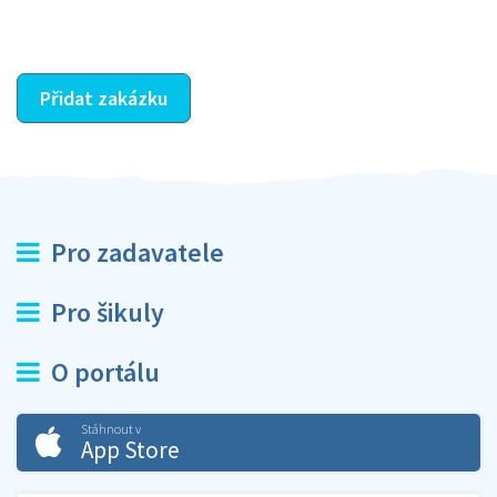
ostatní dozví z vašeho vzájemného hodnocení. A
máte vyřešeno :-)
Přidat zakázku
Pro zadavatele
Pro šikuly
O portálu
Stáhnout v
App Store