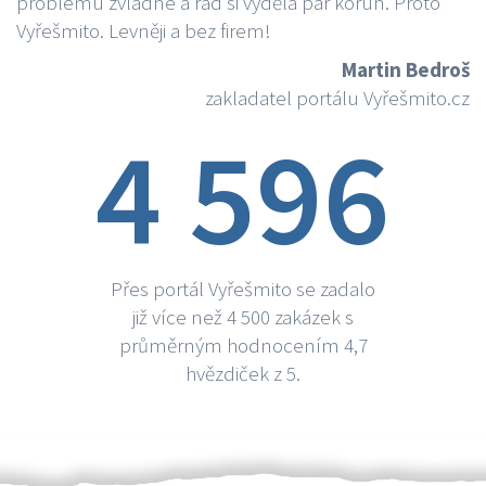
problému zvládne a rád si vydělá par korun. Proto
Vyřešmito. Levněji a bez firem!
Martin Bedroš
zakladatel portálu Vyřešmito.cz
4 596
Přes portál Vyřešmito se zadalo
již více než 4 500 zakázek s
průměrným hodnocením 4,7
hvězdiček z 5.