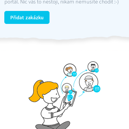
portál. Nic vás to nestojí, nikam nemusíte chodit :-)
Přidat zakázku