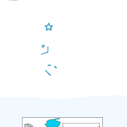
Ověření šikulové
Odměna po práci
Za 2 minuty