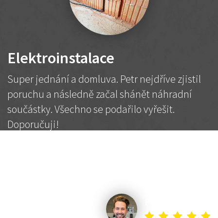
Elektroinstalace
Super jednání a domluva. Petr nejdříve zjistil
poruchu a následně začal shánět náhradní
součástky. Všechno se podařilo vyřešit.
Doporučuji!
2 500 Kč
Dohodnutá cena
Petr K.