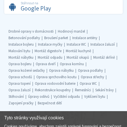
Stáhnout na
Google Play
Drobné opravy v domácnosti
Hodinový manžel
Betonování podlahy
Broušení parket
Instalace antény
Instalace bojleru
Instalace myčky
Instalace WC
Instalace žaluzií
Malování bytu
Montáž digestoře
Montáž kuchyně
Montáž nábytku
Montáž odpadu
Montáž okapů
Montáž skříně
Oprava bojleru
Oprava dveří
Oprava komínu
Oprava kožené sedačky
Oprava nábytku
Oprava podlahy
Oprava schodů
Oprava sprchového koutu
Oprava střechy
Oprava topení
Oprava vodovodní baterie
Oprava WC
Oprava žaluzií
Rekonstrukce koupelny
Řemeslníci
Sekání trávy
Stěhování
Úpravy oděvů
Vyčištění odpadu
Vyklízení bytu
Zapojení pračky
Bezpečnost dětí
Tyto stránky využívají cookies
Cookies používáme, abychom zajistili správné fungování a bezpečnost