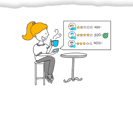
Krok III. - Hodnocení
Vybraný šikula vaše zadání po domluvě a v souladu s
jeho nabídkou vyřeší. Po splnění úkolu mu náleží
dohodnutá odměna. Zda proběhlo vše jak mělo, se