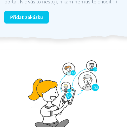
portál. Nic vás to nestojí, nikam nemusíte chodit :-)
Přidat zakázku