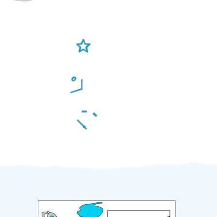
Ověření šikulové
Odměna po práci
Za 2 minuty