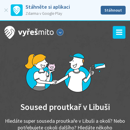
Stáhněte si aplikaci
Stáhnout
Zdarma v Google Play
Soused proutkař v Libuši
Hledáte super souseda proutkaře v Libuši a okolí? Nebo
potřebujete cokoli dalšího? Hledáte někoho