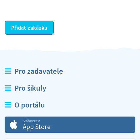
ostatní dozví z vašeho vzájemného hodnocení. A
máte vyřešeno :-)
Přidat zakázku
Pro zadavatele
Pro šikuly
O portálu
Stáhnout v
App Store