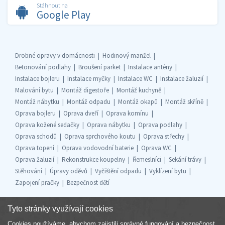
Stáhnout na
Google Play
Drobné opravy v domácnosti
Hodinový manžel
Betonování podlahy
Broušení parket
Instalace antény
Instalace bojleru
Instalace myčky
Instalace WC
Instalace žaluzií
Malování bytu
Montáž digestoře
Montáž kuchyně
Montáž nábytku
Montáž odpadu
Montáž okapů
Montáž skříně
Oprava bojleru
Oprava dveří
Oprava komínu
Oprava kožené sedačky
Oprava nábytku
Oprava podlahy
Oprava schodů
Oprava sprchového koutu
Oprava střechy
Oprava topení
Oprava vodovodní baterie
Oprava WC
Oprava žaluzií
Rekonstrukce koupelny
Řemeslníci
Sekání trávy
Stěhování
Úpravy oděvů
Vyčištění odpadu
Vyklízení bytu
Zapojení pračky
Bezpečnost dětí
Tyto stránky využívají cookies
Cookies používáme, abychom zajistili správné fungování a bezpečnost