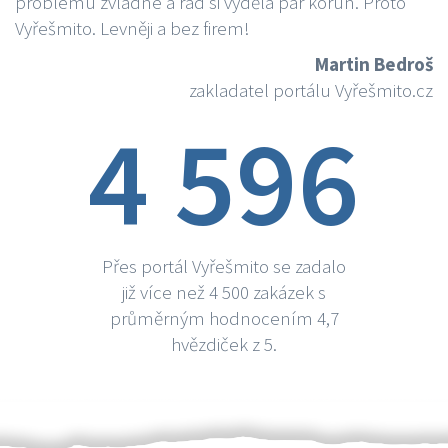
problému zvládne a rád si vydělá par korun. Proto
Vyřešmito. Levněji a bez firem!
Martin Bedroš
zakladatel portálu Vyřešmito.cz
4 596
Přes portál Vyřešmito se zadalo
již více než 4 500 zakázek s
průměrným hodnocením 4,7
hvězdiček z 5.