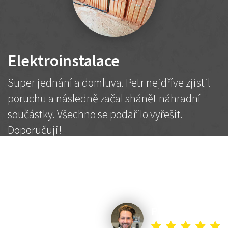
Elektroinstalace
Super jednání a domluva. Petr nejdříve zjistil
poruchu a následně začal shánět náhradní
součástky. Všechno se podařilo vyřešit.
Doporučuji!
2 500 Kč
Dohodnutá cena
Petr K.