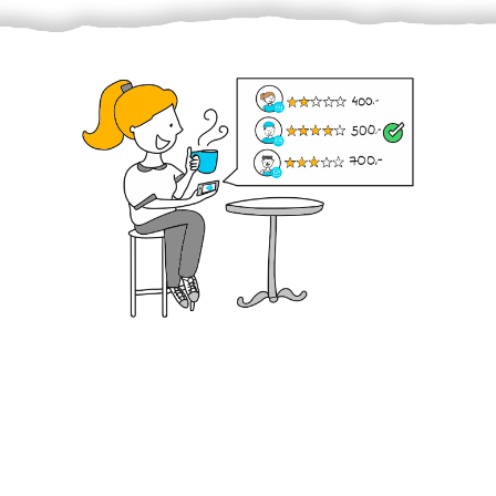
Krok III. - Hodnocení
Vybraný šikula vaše zadání po domluvě a v souladu s
jeho nabídkou vyřeší. Po splnění úkolu mu náleží
dohodnutá odměna. Zda proběhlo vše jak mělo, se