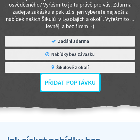
osvědčeného? Vyřešmito je tu právě pro vás. Zdarma
zadejte zakázku a pak už si jen vyberete nejlepší z
nabídek našich Šikulů v Lysolajích a okolí . Vyřešmito ...
levněji a bez firem :-)
Zadání zdarma
Nabídky bez závazku
Šikulové z okolí
PŘIDAT POPTÁVKU