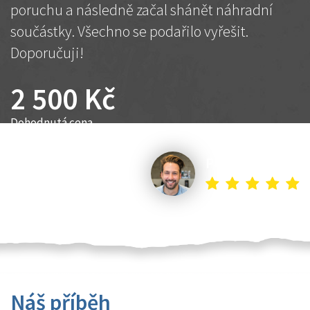
poruchu a následně začal shánět náhradní
součástky. Všechno se podařilo vyřešit.
Doporučuji!
2 500 Kč
Dohodnutá cena
Petr K.
Náš příběh