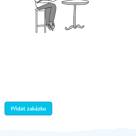
Krok III. - Hodnocení
Vybraný šikula vaše zadání po domluvě a v souladu s
jeho nabídkou vyřeší. Po splnění úkolu mu náleží
dohodnutá odměna. Zda proběhlo vše jak mělo, se
ostatní dozví z vašeho vzájemného hodnocení. A
máte vyřešeno :-)
Přidat zakázku