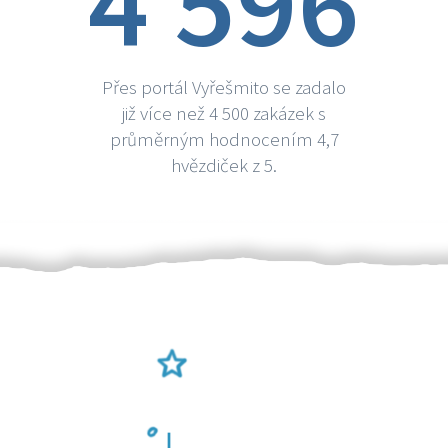
4 596
Přes portál Vyřešmito se zadalo
již více než 4 500 zakázek s
průměrným hodnocením 4,7
hvězdiček z 5.
Ověření šikulové
Odměna po práci