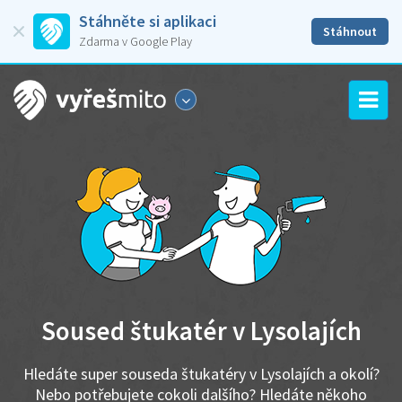
Stáhněte si aplikaci
Stáhnout
Zdarma v Google Play
Soused štukatér v Lysolajích
Hledáte super souseda štukatéry v Lysolajích a okolí?
Nebo potřebujete cokoli dalšího? Hledáte někoho