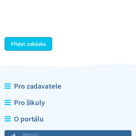
jeho nabídkou vyřeší. Po splnění úkolu mu náleží
dohodnutá odměna. Zda proběhlo vše jak mělo, se
ostatní dozví z vašeho vzájemného hodnocení. A
máte vyřešeno :-)
Přidat zakázku
Pro zadavatele
Pro šikuly
O portálu
Stáhnout v