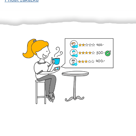
Krok III. - Hodnocení
Vybraný šikula vaše zadání po domluvě a v souladu s