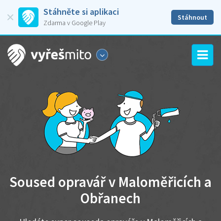
Stáhněte si aplikaci
Stáhnout
Zdarma v Google Play
Soused opravář v Maloměřicích a
Obřanech