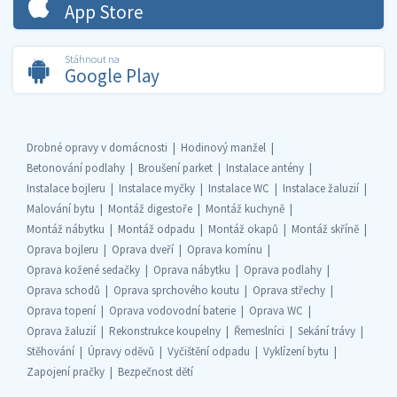
App Store
Stáhnout na
Google Play
Drobné opravy v domácnosti
Hodinový manžel
Betonování podlahy
Broušení parket
Instalace antény
Instalace bojleru
Instalace myčky
Instalace WC
Instalace žaluzií
Malování bytu
Montáž digestoře
Montáž kuchyně
Montáž nábytku
Montáž odpadu
Montáž okapů
Montáž skříně
Oprava bojleru
Oprava dveří
Oprava komínu
Oprava kožené sedačky
Oprava nábytku
Oprava podlahy
Oprava schodů
Oprava sprchového koutu
Oprava střechy
Oprava topení
Oprava vodovodní baterie
Oprava WC
Oprava žaluzií
Rekonstrukce koupelny
Řemeslníci
Sekání trávy
Stěhování
Úpravy oděvů
Vyčištění odpadu
Vyklízení bytu
Zapojení pračky
Bezpečnost dětí