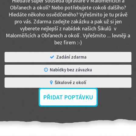
Hledáte super souseda opraváře v Maloměřicích a
Obřanech a okolí? Nebo potřebujete cokoli dalšího?
Hledáte někoho osvědčeného? Vyřešmito je tu právě
pro vás. Zdarma zadejte zakázku a pak už si jen
vyberete nejlepší z nabídek našich Šikulů v
Maloměřicích a Obřanech a okolí . Vyřešmito ... levněji a
bez firem :-)
Zadání zdarma
Nabídky bez závazku
Šikulové z okolí
PŘIDAT POPTÁVKU