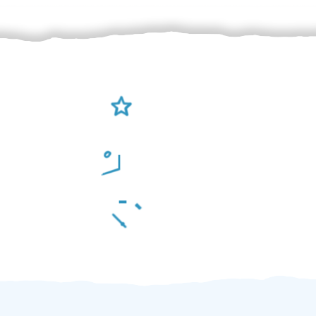
Ověření šikulové
Odměna po práci
Za 2 minuty